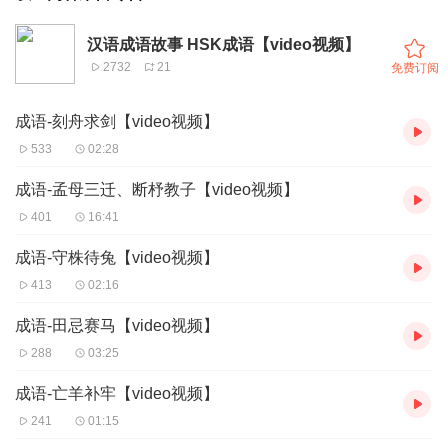
汉语成语故事 HSK成语【video视频】
2732
21
免费订阅
成语-刻舟求剑【video视频】
533
02:28
成语-孟母三迁、断杼教子【video视频】
401
16:41
成语-守株待兔【video视频】
413
02:16
成语-田忌赛马【video视频】
288
03:25
成语-亡羊补牢【video视频】
241
01:15