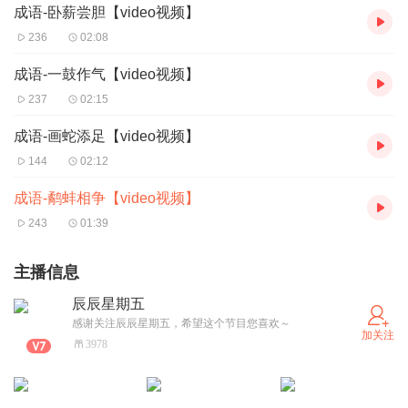
成语-卧薪尝胆【video视频】
236
02:08
成语-一鼓作气【video视频】
237
02:15
成语-画蛇添足【video视频】
144
02:12
成语-鹬蚌相争【video视频】
243
01:39
主播信息
辰辰星期五
感谢关注辰辰星期五，希望这个节目您喜欢～
加关注
3978