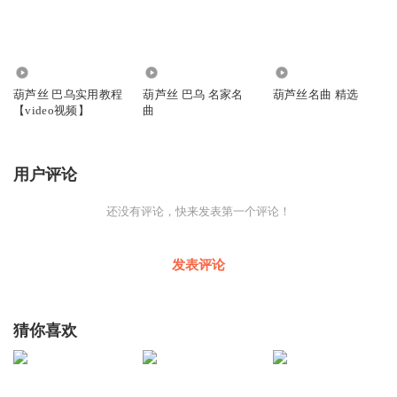
3.08万
25.85万
2.23万
葫芦丝 巴乌实用教程
葫芦丝 巴乌 名家名
葫芦丝名曲 精选
【video视频】
曲
用户评论
还没有评论，快来发表第一个评论！
发表评论
猜你喜欢