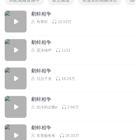
鹬蚌相争
奇覃轩
10.53万
鹬蚌相争
蛋沫倾声
1131
鹬蚌相争
贝贝子亲
16.24万
鹬蚌相争
怕冷的企鹅e
2.66万
鹬蚌相争
常青藤爸爸
26.33万