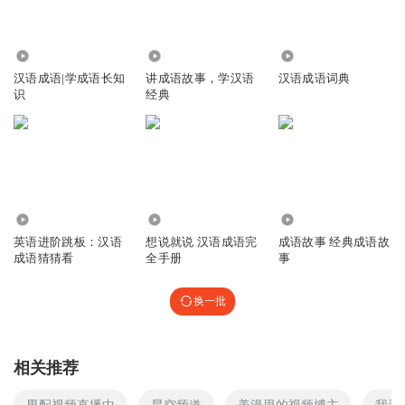
5.20万
1.08万
20.91万
汉语成语|学成语长知
讲成语故事，学汉语
汉语成语词典
识
经典
6653
1.20万
3662
英语进阶跳板：汉语
想说就说 汉语成语完
成语故事 经典成语故
成语猜猜看
全手册
事
换一批
相关推荐
男配视频直播中
星空频道
美漫里的视频博主
我看