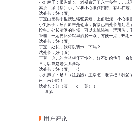
小刘麻子：报告处长，老裕泰开了六十多年，九城
卖茶，派（指）小丁宝和小心眼作招待。有我在这
沈处长：好（蒿）！
丁宝由宪兵手里接过骆驼牌烟，上前献烟；小心眼
小刘麻子：后面原来是仓库，货物已由处长都处理
设备。处长清闲的时候，可以来跳跳舞，玩玩牌，
管理，一定要比公馆里洒脱一点，方便一点，热闹
沈处长：好（蒿）！
丁宝：处长，我可以请示一下吗？
沈处长：好（蒿）！
丁宝：这儿的老掌柜怪可怜的。好不好给他作一身
直可以算是老头儿商标！
沈处长：好（蒿）！传！
小刘麻子：是！（往后跑）王掌柜！老掌柜！我爸
吊，吊死啦！
沈处长：好（蒿）！好（蒿）！
──幕落
用户评论