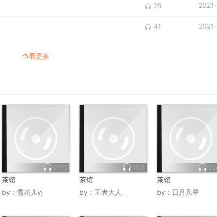
2021
25
2021
41
查看更多
2792
1521
22
茶馆
茶馆
茶馆
by：
雪花儿yj
by：
王者大人_
by：
日月凡星