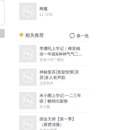
网魔
1218
论
相关推荐
换一批
李哪吒上学记｜稀里糊
涂一年级&神神气气二年
级
东海小学广播站
神秘复苏|悬疑惊悚|灵
异|多人有声剧
北冥有声
米小圈上学记:一二三年
级 | 畅销出版物
米小圈
摸金天师【第一季】
（紫襟演播）