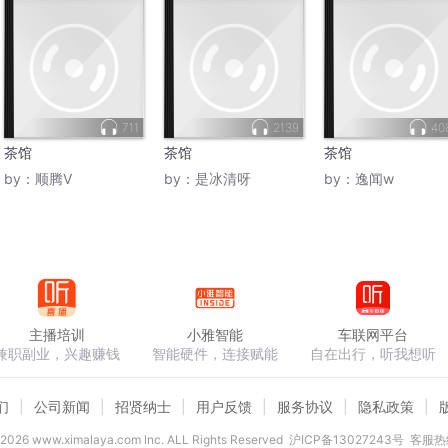
711
2139
40
茶馆
茶馆
茶馆
by：
顺腾V
by：
是冰清呀
by：
逸闻w
主播培训
小雅智能
车联网平台
兼职副业，兴趣赚钱
智能硬件，连接赋能
自在出行，听我想听
们
公司新闻
招贤纳士
用户反馈
服务协议
隐私政策
2026
www.ximalaya.com lnc. ALL Rights Reserved
沪ICP备13027243号
客服热线