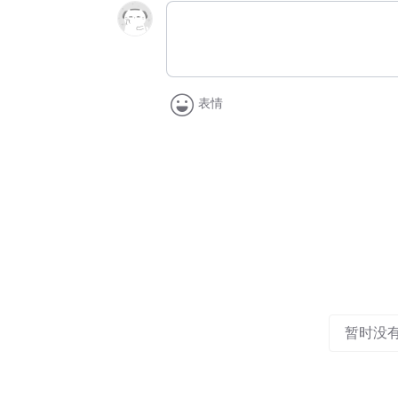
表情
暂时没