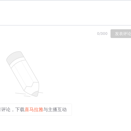
发表评
0
/
300
有评论，下载
喜马拉雅
与主播互动