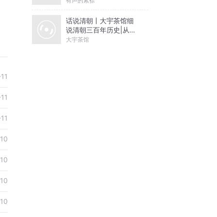
有声的紫襟
话说清朝丨大宇茶馆细
说清朝三百年历史|从努
尔哈赤到末代皇帝溥仪|
大宇茶馆
康熙雍正乾隆
-11
-11
-11
-10
-10
-10
-10