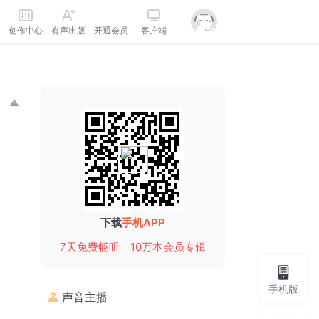
创作中心
有声出版
开通会员
客户端
下载
手机APP
7天免费畅听
10万本会员专辑
手机版
声音主播