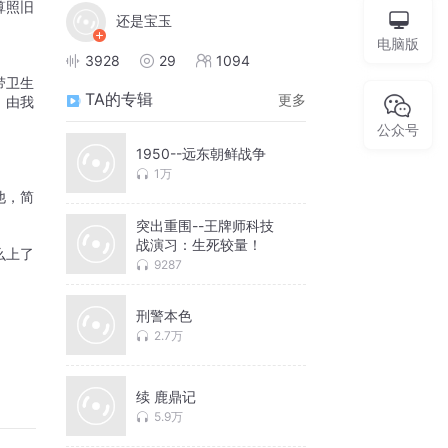
算照旧
还是宝玉
电脑版
3928
29
1094
带卫生
TA的专辑
更多
，由我
公众号
1950--远东朝鲜战争
1万
他，简
突出重围--王牌师科技
战演习：生死较量！
么上了
9287
刑警本色
2.7万
续 鹿鼎记
5.9万