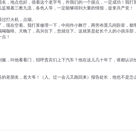
闻名，地点也好，借着这个老字号，作我们的一个据点，一定成功！我打
儿监视着三教九流，各色人等，一定能够得到大量的情报，捉拿共产党！
接过打火机，点烟。
了，现在空着。我打算修理一下，中间作小舞厅，两旁布置几间卧室，都
喝喝咖啡。天晚了，高兴住下，您就住下。这就算是处长个人的小俱乐部
一点！
制服，叫他看看门，招呼贵宾们上下汽车？他在这儿几十年了，谁都认识
爸的老朋友，老大爷！（入。过一会儿又跑回来）报告处长，他也不是怎