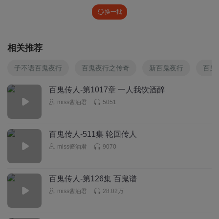
换一批
相关推荐
子不语百鬼夜行
百鬼夜行之传奇
新百鬼夜行
百鬼
百鬼传人-第1017章 一人我饮酒醉
miss酱油君
5051
百鬼传人-511集 轮回传人
miss酱油君
9070
百鬼传人-第126集 百鬼谱
miss酱油君
28.02万