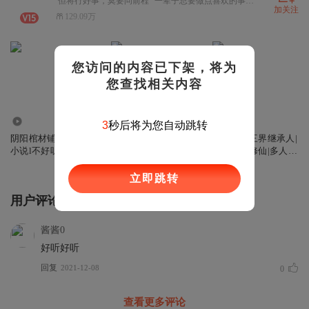
“但将行好事，莫要问前程” 一辈子总要做点喜欢的事吧？ 一辈子总要去想去的地方吧？ 一辈子总要看看花怎么开吧？ 一辈子总要看看水怎么流吧？ 感谢您听我的故事，愿您人生如愿似锦！ 您好！我是讲故事的酱油君！ 实名信息：李用生
加关注
129.09万
您访问的内容已下架，将为
您查找相关内容
3.66亿
16.95万
111.23万
3
秒后将为您自动跳转
阴阳棺材铺I精品有声
【免费】极品小相师
【免费】三界继承人|
小说l不好听锤我
丨都市灵异禁忌爽文
搞笑都市修仙|多人有
丨风水秘术丨酱油君
声剧
播讲丨多人有声剧
立即跳转
用户评论
酱酱0
好听好听
回复
2021-12-08
0
查看更多评论