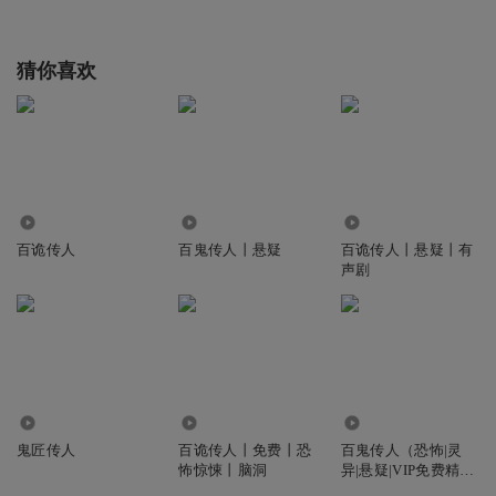
猜你喜欢
103.49万
43.10万
87.62万
百诡传人
百鬼传人丨悬疑
百诡传人丨悬疑丨有
声剧
56.63万
1.01万
993.35万
鬼匠传人
百诡传人丨免费丨恐
百鬼传人（恐怖|灵
怖惊悚丨脑洞
异|悬疑|VIP免费精
品）