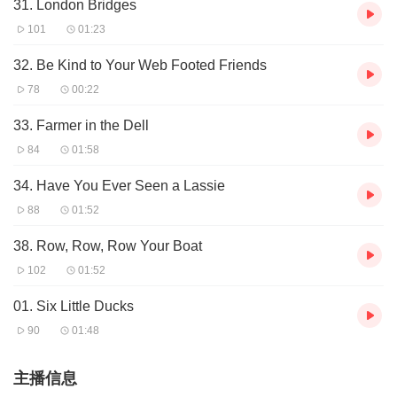
31. London Bridges
101
01:23
32. Be Kind to Your Web Footed Friends
78
00:22
33. Farmer in the Dell
84
01:58
34. Have You Ever Seen a Lassie
88
01:52
38. Row, Row, Row Your Boat
102
01:52
01. Six Little Ducks
90
01:48
主播信息