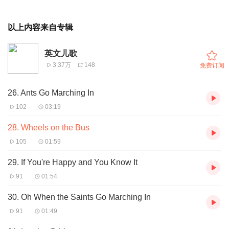
以上内容来自专辑
英文儿歌
3.37万
148
免费订阅
26. Ants Go Marching In
102
03:19
28. Wheels on the Bus
105
01:59
29. If You're Happy and You Know It
91
01:54
30. Oh When the Saints Go Marching In
91
01:49