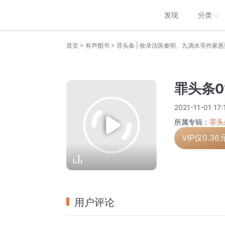
发现
分类
>
>
首页
有声图书
罪头条 | 收录法医秦明、九滴水等作家悬
罪头条0
2021-11-01 17:
所属专辑：
罪头
VIP仅
0.36
用户评论