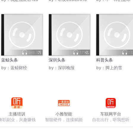
948.3万
1.71亿
1.
蓝鲸头条
深圳头条
科普头条
by：
蓝鲸财经
by：
深圳晚报
by：
脚上的雪
主播培训
小雅智能
车联网平台
兼职副业，兴趣赚钱
智能硬件，连接赋能
自在出行，听我想听