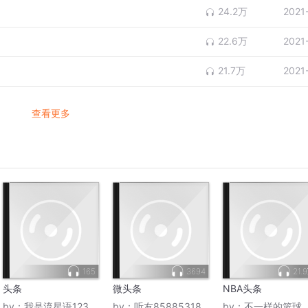
24.2万
2021
22.6万
2021
21.7万
2021
查看更多
165
3694
21.
头条
微头条
NBA头条
by：
我是流星语123
by：
听友85885318
by：
不一样的篮球