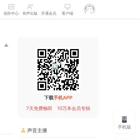
创作中心
有声出版
开通会员
客户端
下载
手机APP
7天免费畅听
10万本会员专辑
手机版
声音主播