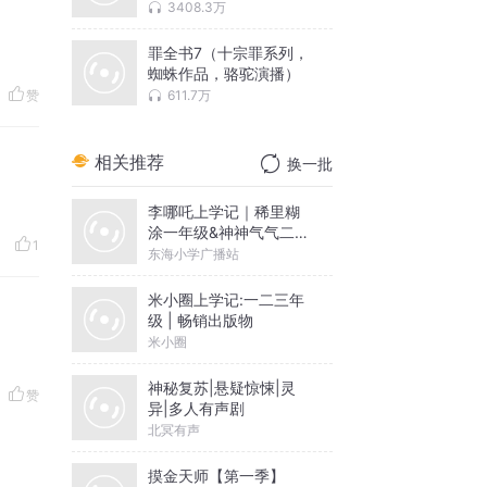
长篇
3408.3万
罪全书7（十宗罪系列，
蜘蛛作品，骆驼演播）
611.7万
赞
相关推荐
换一批
李哪吒上学记｜稀里糊
涂一年级&神神气气二年
1
级
东海小学广播站
米小圈上学记:一二三年
级 | 畅销出版物
米小圈
神秘复苏|悬疑惊悚|灵
赞
异|多人有声剧
北冥有声
摸金天师【第一季】