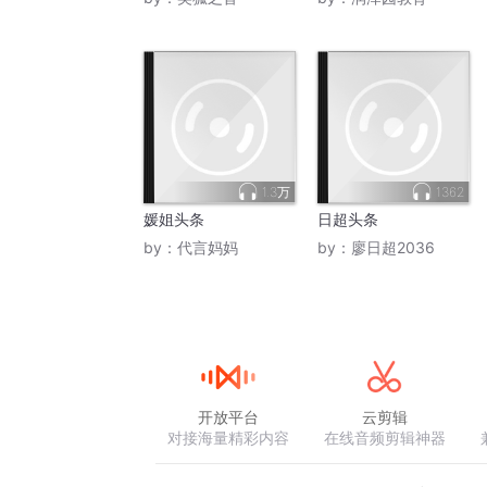
1.3万
1362
媛姐头条
日超头条
by：
代言妈妈
by：
廖日超2036
开放平台
云剪辑
对接海量精彩内容
在线音频剪辑神器