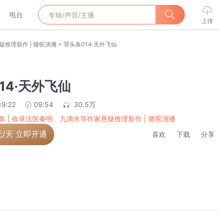
电台
上传
>
疑推理新作 | 骆驼演播
罪头条014·天外飞仙
14·天外飞仙
19:22
09:54
30.5万
条 | 收录法医秦明、九滴水等作家悬疑推理新作 | 骆驼演播
元/天 立即开通
喜欢
下载
分享