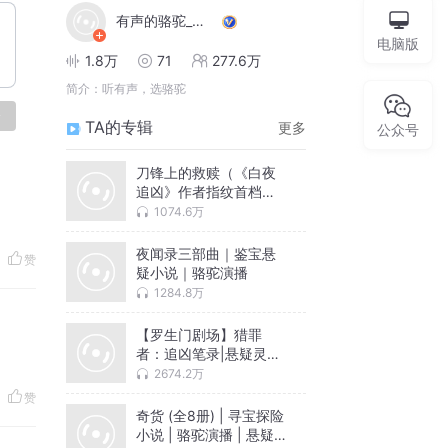
有声的骆驼_骆驼
电脑版
1.8万
71
277.6万
简介：
听有声，选骆驼
论
TA的专辑
更多
公众号
刀锋上的救赎（《白夜
追凶》作者指纹首档精
品有声书）
1074.6万
夜闻录三部曲｜鉴宝悬
赞
疑小说｜骆驼演播
1284.8万
【罗生门剧场】猎罪
者：追凶笔录|悬疑灵异|
恐怖法医|推理探案
2674.2万
赞
奇货 (全8册) | 寻宝探险
小说 | 骆驼演播 | 悬疑