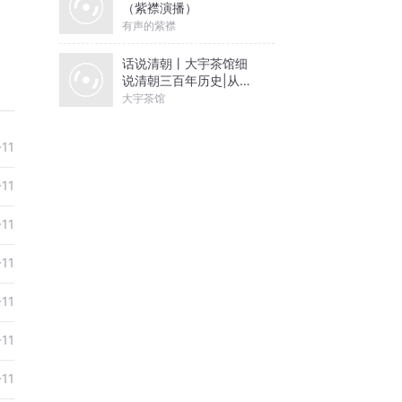
（紫襟演播）
有声的紫襟
话说清朝丨大宇茶馆细
说清朝三百年历史|从努
尔哈赤到末代皇帝溥仪|
大宇茶馆
康熙雍正乾隆
-11
-11
-11
-11
-11
-11
-11