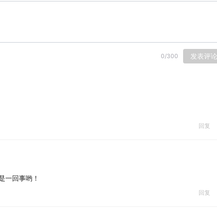
发表评
0
/
300
回复
不是一回事哟！
回复