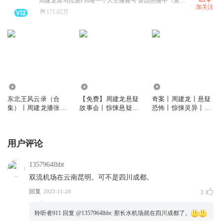
周建龙喜马拉雅FM唯一个人主播账号 新品热播中《黄河古事2》《东北往事：黑道风云二十年》《刑警师徒》《野狼窝》
加关注
171.02万
3.47万
325.82万
1086.06万
东北王风云录（合
【免费】周建龙悬疑
奇案丨周建龙丨悬疑
集）丨周建龙播张作
故事会丨惊悚悬疑恐
恐怖丨惊悚灵异丨盗
霖张学良传奇人生
怖推理破案
墓探险丨寻宝
用户评论
1357964lhbt
双流机场在云南昆明。可不是四川成都。
回复
2022-11-20
3
聆听者911
回复 @
1357964lhbt
:
那长水机场就在四川成都了。