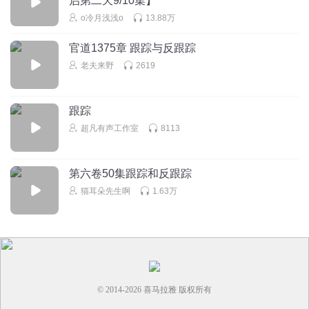
启第二天9/10集】
o冷月浅浅o
13.88万
回复
2021-11-30
2
官道1375章 跟踪与反跟踪
新疆旅游小刘
老夫来野
2619
您的故事有到新疆了
回复
2022-03-18
2
跟踪
超凡有声工作室
8113
第六卷50集跟踪和反跟踪
猫耳朵先生啊
1.63万
© 2014-
2026
喜马拉雅 版权所有