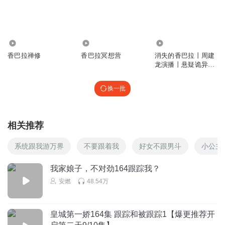
1876540kuis
回复 @
灵邪px
:
？
915
1.82万
2231.27万
独行灵魂186395720
香巴拉禅修
香巴拉冥想营
消失的香巴拉丨周建
继续打卡听散仙老师故事
龙演播丨悬疑诡异惊
回复
2021-11-30
3
悚寻墓探险
换一批
lucky2821391665
听了这么多集，为什么一直是“而外”，就不能用“之外”么，听
着怪怪的
相关推荐
回复
2021-12-18
3
系统跟我游万界
不要跟着我
好女不跟男斗
小公主
貓吥唁喵吥語
我家娘子，不对劲164跟踪我？
不次于藏地密码，还不错
安燃
48.54万
回复
2026-05-31
2
独行灵魂186395720
皇城第一娇164集 跟踪和被跟踪1【爆更推荐开
养肥了听真过瘾