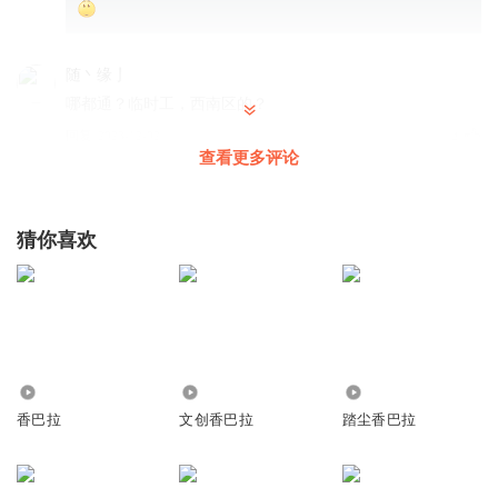
随丶缘亅
哪都通？临时工，西南区的？
回复
2023-12-02
4
查看更多评论
有了脚的鱼
踏马的，我三十多岁了都还没坐过飞机呢。
猜你喜欢
回复
2023-10-12
4
1350149plhu
以为是盗墓小说，好像不是
回复
2023-01-17
4
2603
3.30万
1345
维远509
香巴拉
文创香巴拉
踏尘香巴拉
程学兵喜欢小白
回复
2021-12-23
3