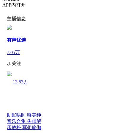
APP内打开
主播信息
有声优选
7.05万
加关注
13.53万
助眠哄睡 唯美纯
音乐合集 失眠解
压放松 冥想瑜伽