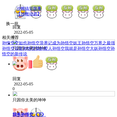
沙雕搞笑故事
【沙雕动画】
换一批
回复
2022-05-05
0
相关推荐
孙悟空空如也
孙悟空异界记
成为孙悟空
妖王孙悟空
万界之最强
只因你太美的坤坤
孙悟空
后世孙悟空
我的爱人孙悟空
我就是孙悟空
大妖孙悟空
孙
悟空的新传说
回复
2022-05-05
0
只因你太美的坤坤
我爸孙悟空《下》