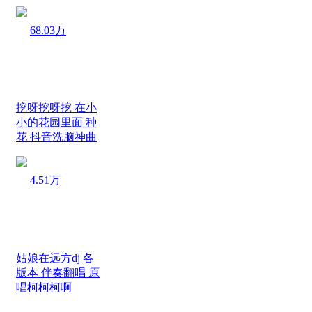
68.03万
挖呀挖呀挖 在小
小的花园里面 种
花 抖音洗脑神曲
4.51万
姑娘在远方dj 各
版本 伴奏翻唱 原
唱柯柯柯啊