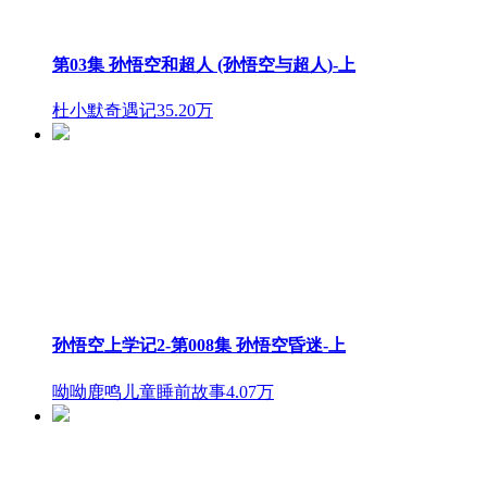
第03集 孙悟空和超人 (孙悟空与超人)-上
杜小默奇遇记
35.20万
孙悟空上学记2-第008集 孙悟空昏迷-上
呦呦鹿鸣儿童睡前故事
4.07万