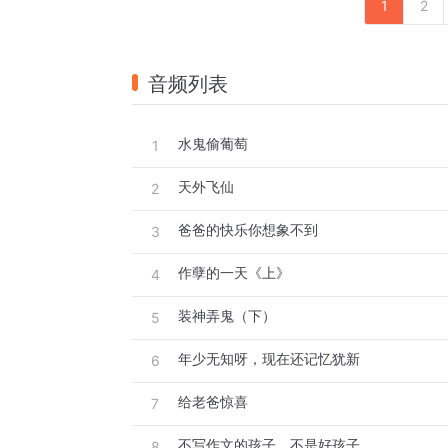
1
2
音频列表
水鬼偷葡萄
1
天外飞仙
2
爸爸的快乐你想象不到
3
作孽的一天《上》
4
装神弄鬼（下）
5
年少无知呀，现在还记忆犹新
6
给老爸惊喜
7
不写作文的孩子，不是好孩子
8