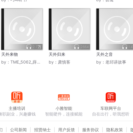
2.7万
2864
1.
天外来物
天外归来
天外之音
by：
TME_5062_薛之谦
by：
肃慎客
by：
老邱讲故事
主播培训
小雅智能
车联网平台
兼职副业，兴趣赚钱
智能硬件，连接赋能
自在出行，听我想听
们
公司新闻
招贤纳士
用户反馈
服务协议
隐私政策