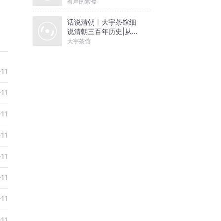
有声的紫襟
话说清朝丨大宇茶馆细
说清朝三百年历史|从努
尔哈赤到末代皇帝溥仪|
大宇茶馆
康熙雍正乾隆
-11
-11
-11
-11
-11
-11
-11
-11