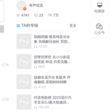
有声优选
电脑版
4741
23
7万
TA的专辑
更多
论
公众号
助眠哄睡 唯美纯音乐合
集 失眠解压放松 冥想瑜
伽
13.5万
挖呀挖呀挖 在小小的花
园里面 种花 抖音洗脑神
赞
曲
68万
姑娘在远方dj 各版本 伴
奏翻唱 原唱柯柯柯啊
4.5万
抖音热歌榜 2023流行汽
赞
车音乐DJ最火歌曲排行
榜
150.6万