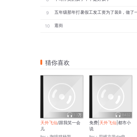
9
逛街
10
猜你喜欢
1.3万
8432
天外飞仙
/跟我笑一会
免费|
天外飞仙
|都市小
儿
说
by：
咖啡猫杨凯
by：
四维文学de电子书