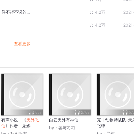
五年级那年打暑假工发工资为了装B，做了一件不得不说的故事
4.2万
2021
4.2万
2021
查看更多
668
2762
57
有声小说：《
天外飞
白云天外有神仙
完丨动物特战队-天
仙
》作者：龙鳞
飞弹
by：
容与习习
by：
巧AI听书
by：
昙鸳