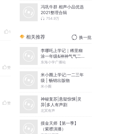
冯巩牛群 相声小品优选
2021整理合辑
754.9万
1
相关推荐
换一批
李哪吒上学记｜稀里糊
涂一年级&神神气气二年
级
东海小学广播站
赞
米小圈上学记:一二三年
级 | 畅销出版物
米小圈
神秘复苏|悬疑惊悚|灵
赞
异|多人有声剧
北冥有声
摸金天师【第一季】
（紫襟演播）