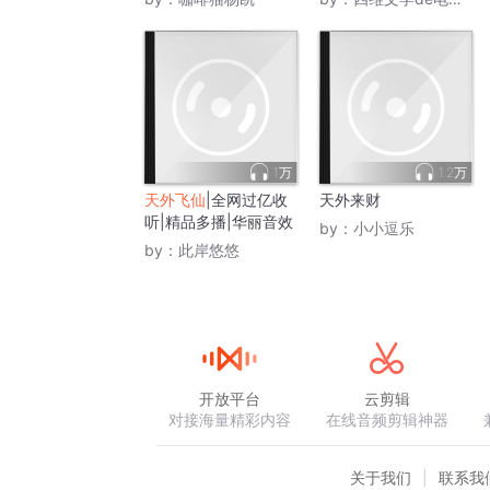
1万
1.2万
天外飞仙
|全网过亿收
天外来财
听|精品多播|华丽音效
by：
小小逗乐
by：
此岸悠悠
开放平台
云剪辑
对接海量精彩内容
在线音频剪辑神器
关于我们
联系我