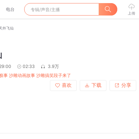
电台
上传
天外飞仙
仙
29:00
02:33
3.9万
糗事 沙雕动画故事 沙雕搞笑段子来了
喜欢
下载
分享