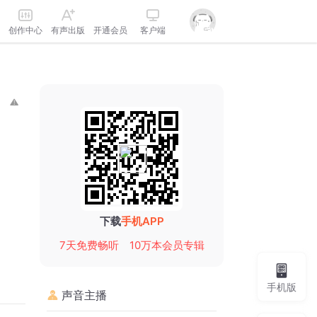
创作中心
有声出版
开通会员
客户端
下载
手机APP
7天免费畅听
10万本会员专辑
手机版
声音主播