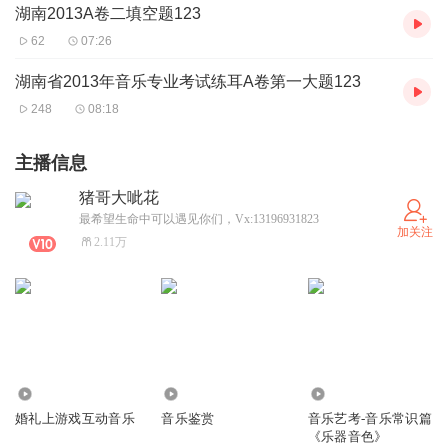
湖南2013A卷二填空题123
62
07:26
湖南省2013年音乐专业考试练耳A卷第一大题123
248
08:18
主播信息
猪哥大呲花
最希望生命中可以遇见你们，Vx:13196931823
加关注
2.11万
1075
2.76万
4.25万
婚礼上游戏互动音乐
音乐鉴赏
音乐艺考-音乐常识篇
《乐器音色》