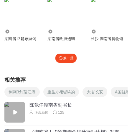
5.31万
1663
3.41万
湖南省12篇导游词
湖南省政府选调
长沙-湖南省博物馆
换一批
相关推荐
剑网3剑荡江湖
重生小妻超A的
大省长安
A国往事
陈竞任湖南省副省长
正观新闻
125
《湖南省人均预期寿命提升行动计划》发布，