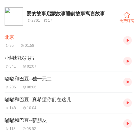
爱的故事启蒙故事睡前故事寓言故事
2761
17
免费订阅
北京
95
01:58
小蝌蚪找妈妈
341
02:07
嘟嘟和巴豆--独一无二
206
08:06
嘟嘟和巴豆--真希望你们在这儿
148
10:04
嘟嘟和巴豆--新朋友
118
08:52