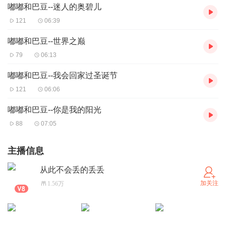
嘟嘟和巴豆--迷人的奥碧儿
121
06:39
嘟嘟和巴豆--世界之巅
79
06:13
嘟嘟和巴豆--我会回家过圣诞节
121
06:06
嘟嘟和巴豆--你是我的阳光
88
07:05
主播信息
从此不会丢的丢丢
加关注
1.56万