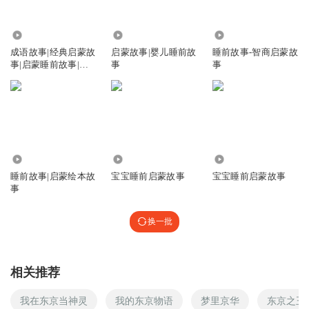
8827
35.32万
33.95万
成语故事|经典启蒙故
启蒙故事|婴儿睡前故
睡前故事-智商启蒙故
事|启蒙睡前故事|成
事
事
语启蒙
1.30万
180.27万
762
睡前故事|启蒙绘本故
宝宝睡前启蒙故事
宝宝睡前启蒙故事
事
换一批
相关推荐
我在东京当神灵
我的东京物语
梦里京华
东京之王