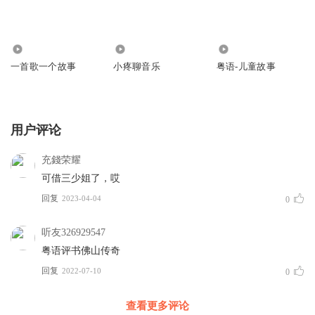
0
7771
501.96万
一首歌一个故事
小疼聊音乐
粤语-儿童故事
用户评论
充錢荣耀
可借三少姐了，哎
回复
2023-04-04
0
听友326929547
粤语评书佛山传奇
回复
2022-07-10
0
查看更多评论