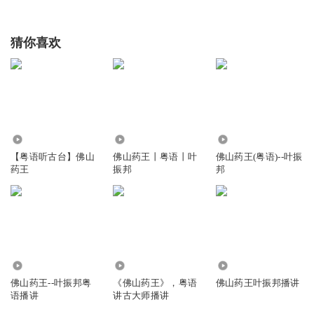
猜你喜欢
5.06万
8025
13.72万
【粤语听古台】佛山
佛山药王丨粤语丨叶
佛山药王(粤语)--叶振
药王
振邦
邦
5331
8799
2691
佛山药王--叶振邦粤
《佛山药王》，粤语
佛山药王叶振邦播讲
语播讲
讲古大师播讲