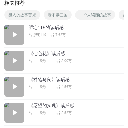
相关推荐
感人的故事苦果
老不读三国
一个未读懂的故事
在
肥宅119的读后感
肥宅119
7.62万
《七色花》读后感
___欣欣___
3.00万
《神笔马良》读后感
___欣欣___
4.56万
《愿望的实现》读后感
___欣欣___
2.52万