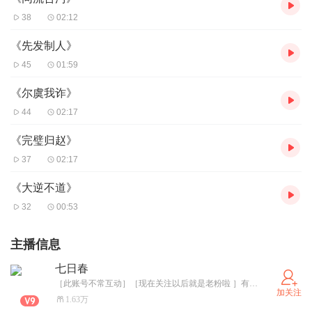
38
02:12
《先发制人》
45
01:59
《尔虞我诈》
44
02:17
《完璧归赵》
37
02:17
《大逆不道》
32
00:53
主播信息
七日春
［此账号不常互动］［现在关注以后就是老粉啦 ］有钱的捧个钱场，没钱的捧个人场，空闲的捧个留场，喜欢的捧个情场。
加关注
1.63万