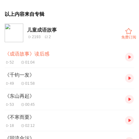
以上内容来自专辑
儿童成语故事
2193
2
免费订阅
《成语故事》读后感
52
01:04
《千钧一发》
49
01:58
《东山再起》
53
00:45
《不寒而栗》
18
02:12
《同流合污》