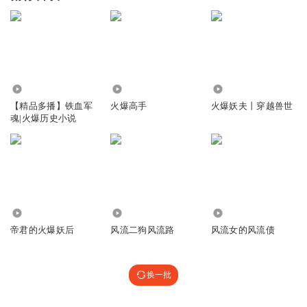
2.41万
32.21万
90.58万
【精品多播】铁血军
火爆高手
火爆妖夫丨穿越兽世
魂|火爆历史小说
94.45万
598.08万
5.21万
帝君的火爆妖后
风流二狗风流路
风流女的风流债
换一批