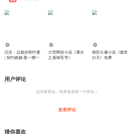
13.51万
71.53万
19.24万
沉沦：总裁的契约妻
大型网游小说《重生
精彩火爆小说《傲世
| 契约婚姻-娶一赠一
之盾御苍穹》
衍天》免费
用户评论
还没有评论，快来发表第一个评论！
发表评论
猜你喜欢