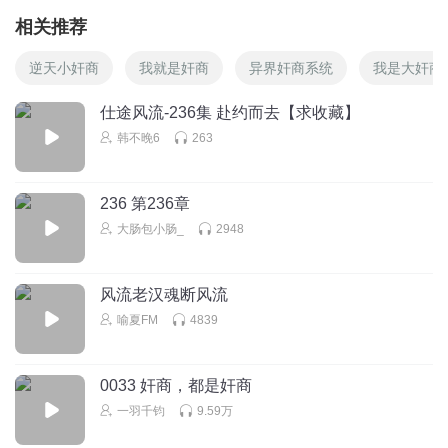
相关推荐
逆天小奸商
我就是奸商
异界奸商系统
我是大奸商
仕途风流-236集 赴约而去【求收藏】
韩不晚6
263
236 第236章
大肠包小肠_
2948
风流老汉魂断风流
喻夏FM
4839
0033 奸商，都是奸商
一羽千钧
9.59万