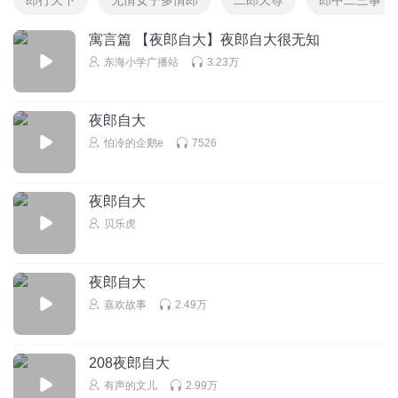
寓言篇 【夜郎自大】夜郎自大很无知
东海小学广播站
3.23万
夜郎自大
怕冷的企鹅e
7526
夜郎自大
贝乐虎
夜郎自大
嘉欢故事
2.49万
208夜郎自大
有声的文儿
2.99万