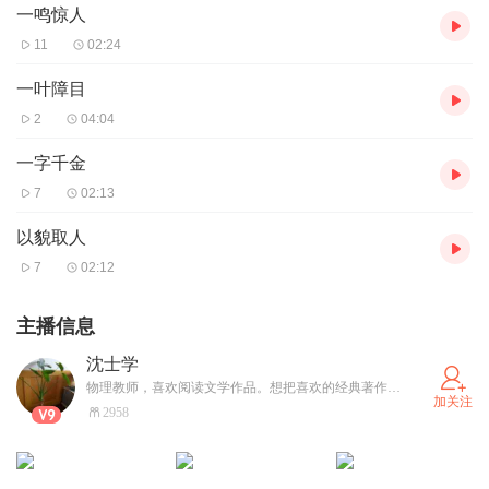
一鸣惊人
11
02:24
一叶障目
2
04:04
一字千金
7
02:13
以貌取人
7
02:12
主播信息
沈士学
物理教师，喜欢阅读文学作品。想把喜欢的经典著作读一遍。
加关注
2958