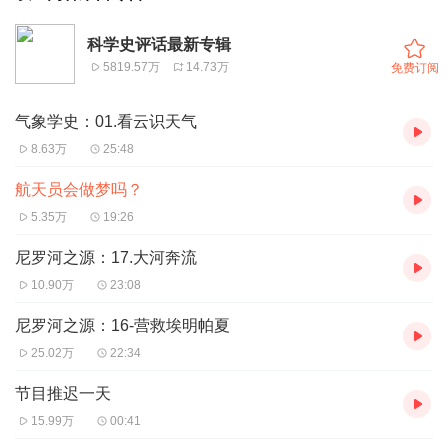
科学史评话最新专辑
5819.57万
14.73万
免费订阅
气象学史：01.看云识天气
8.63万
25:48
航天员会做梦吗？
5.35万
19:26
尼罗河之源：17.大河奔流
10.90万
23:08
尼罗河之源：16-营救埃明帕夏
25.02万
22:34
节目推迟一天
15.99万
00:41