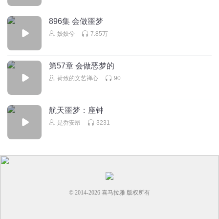
回复
2021-12-10
4
896集 会做噩梦
州州1138
姣姣兮
7.85万
突如其来的广告。
回复
2021-11-12
4
第57章 会做恶梦的
荷致的文艺禅心
90
我死的那年五岁
回复
2025-11-05
3
航天噩梦：座钟
是乔安昂
3231
© 2014-
2026
喜马拉雅 版权所有