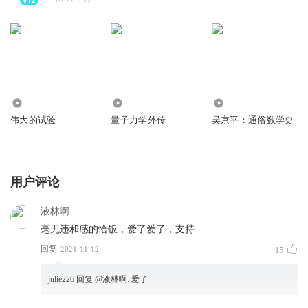
107.64万
1015.00万
204.62万
伟大的试验
量子力学外传
吴京平：通俗数学史
用户评论
液林啊
毫无违和感的恰饭，爱了爱了，支持
回复
2021-11-12
15
julie226
回复 @
液林啊
:
爱了