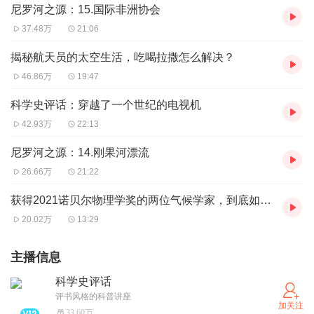
尼罗河之源：15.国际非洲协会
37.48万
21:06
揭秘航天员的太空生活，吃喝拉撒怎么解决？
46.86万
19:47
科学史评话：穿越了一个世纪的电视机
42.93万
22:13
尼罗河之源：14.刚果河漂流
26.66万
21:22
获得2021诺贝尔物理学奖的两位气候学家，到底如何预测了全球变暖？
20.02万
13:29
主播信息
科学史评话
评书风格的科普讲座
加关注
33.60万