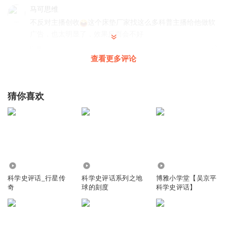
马可思维
不反对主播创收
这个床垫厂家找这么多科普主播给他做软
广告，也太明显了，效果反而会不好
回复
2021-11-10
8
查看更多评论
大爷的售货员
吴老师三体的质子二维展开实验是是什么呀？
猜你喜欢
回复
2021-11-14
3
壹貳貳
回复 @
大爷的售货员
:
可以打一个通俗的比喻，比如说把一
个纸团熨平，就变成了一张纸，不过质子是11维的，而纸团只有三
维
340.08万
145.77万
56.84万
呆呆_yll
科学史评话_行星传
科学史评话系列之地
博雅小学堂【吴京平
奇
球的刻度
科学史评话】
突如其来的广告！！吓我一跳
回复
2021-11-12
7