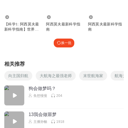
李炘RiShin
这集好玩～ 人只有在做梦的时候肌肉才会完全放松
这类节
目可以多一点吗
19.65万
26.76万
1.86万
回复
2021-11-13
【科学1: 阿西莫夫最
阿西莫夫最新科学指
阿西莫夫最新科学指
4
新科学指南】世界科
南
南
学发现通史
群里的掌柜的
换一批
航天员会梦到天堂鸟吗？
回复
2021-11-10
4
相关推荐
小声说悄悄的话
回复 @
群里的掌柜的
:
会梦见电子羊
向主国归航
大航海之最强老师
末世航海家
航海大
_一只德三_
狗会做梦吗？
鱼想慢慢
204
回复
2021-11-21
4
Martain_h1
13我会做噩梦
主播你好，前天王亚平老师太空授课时解答了这个问题，航
主播孙畅
1918
天员在太空中也是会做梦的噢