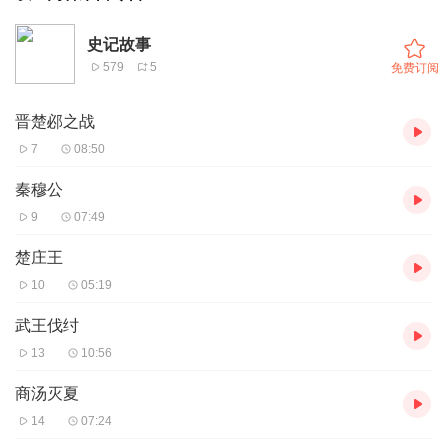
史记故事
579
5
免费订阅
晋楚邲之战
7
08:50
秦穆公
9
07:49
楚庄王
10
05:19
武王伐纣
13
10:56
商汤灭夏
14
07:24