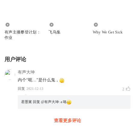
723
1.06万
1247
有声主播攀登计划：
飞鸟集
Why We Get Sick
作业
用户评论
有声大坤
内个“呃…”是什么鬼，
回复
2021-12-13
2
君墨篱
回复 @
有声大坤
:
a 咯
查看更多评论