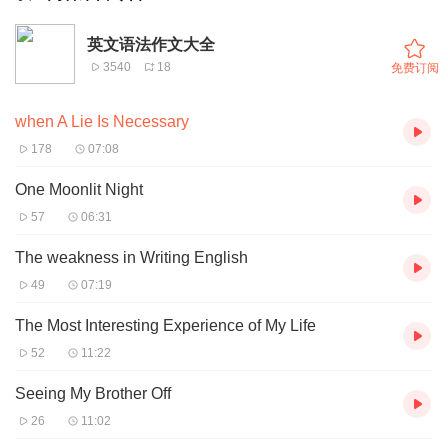
英文语法作文大全
3540
18
免费订阅
when A Lie Is Necessary
178
07:08
One Moonlit Night
57
06:31
The weakness in Writing English
49
07:19
The Most Interesting Experience of My Life
52
11:22
Seeing My Brother Off
26
11:02