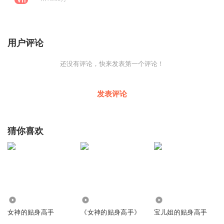
用户评论
还没有评论，快来发表第一个评论！
发表评论
猜你喜欢
73.62万
19.07万
282.93万
女神的贴身高手
《女神的贴身高手》
宝儿姐的贴身高手