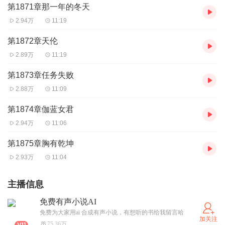
第1871章那一年的冬天
2.94万
11:19
第1872章天伦
2.89万
11:19
第1873章任务失败
2.88万
11:09
第1874章伽蓝女君
2.94万
11:06
第1875章胸有乾坤
2.93万
11:04
主播信息
免费有声小说AI
免费为大家用ai 合成有声小说，有想听的书给我留言哈
加关注
75.36万