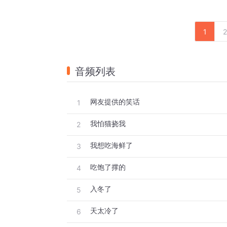
1
2
音频列表
网友提供的笑话
1
我怕猫挠我
2
我想吃海鲜了
3
吃饱了撑的
4
入冬了
5
天太冷了
6