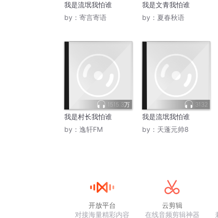
我是流氓我怕谁
我是文青我怕谁
by：
寄言寄语
by：
夏春秋语
1515.3万
3132
我是村长我怕谁
我是流氓我怕谁
by：
逸轩FM
by：
天蓬元帅8
开放平台
云剪辑
对接海量精彩内容
在线音频剪辑神器