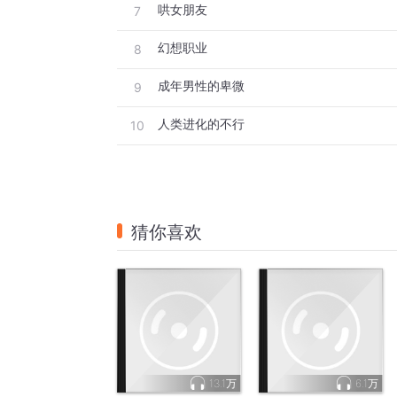
哄女朋友
7
幻想职业
8
成年男性的卑微
9
人类进化的不行
10
猜你喜欢
13.1万
6.1万