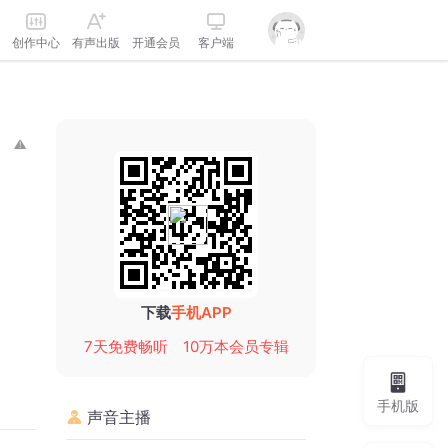
创作中心
有声出版
开通会员
客户端
下载
手机APP
7天免费畅听
10万本会员专辑
手机版
声音主播