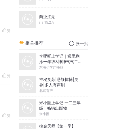
商业江湖
15.2万
赞
相关推荐
换一批
李哪吒上学记｜稀里糊
涂一年级&神神气气二年
级
东海小学广播站
赞
神秘复苏|悬疑惊悚|灵
异|多人有声剧
北冥有声
米小圈上学记:一二三年
级 | 畅销出版物
米小圈
赞
摸金天师【第一季】