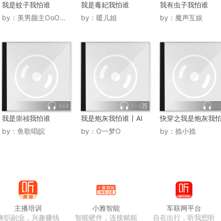
我是蚊子我怕谁
我是毒妃我怕谁
我有虫子我怕谁
by：
美男颜主OoO摩天轮
by：
暖儿姐
by：
魔声互娱
944
10.8万
5
我是崇祯我怕谁
我是炮灰我怕谁丨AI
快穿之我是炮灰我
by：
鱼歌唱皖
by：
O一梦O
by：
捻小捻
主播培训
小雅智能
车联网平台
兼职副业，兴趣赚钱
智能硬件，连接赋能
自在出行，听我想听