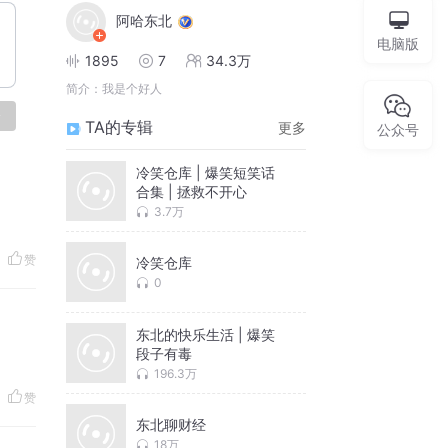
阿哈东北
电脑版
1895
7
34.3万
简介：
我是个好人
论
TA的专辑
更多
公众号
冷笑仓库 | 爆笑短笑话
合集 | 拯救不开心
3.7万
赞
冷笑仓库
0
东北的快乐生活 | 爆笑
段子有毒
196.3万
赞
东北聊财经
18万