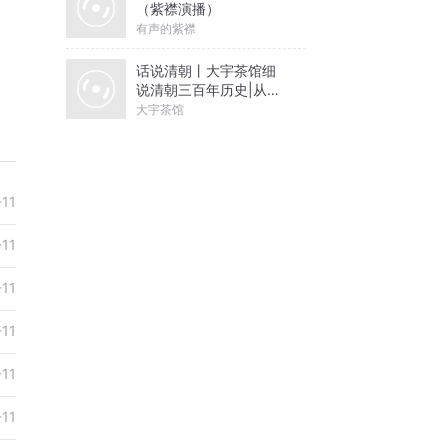
（紫襟演播）
有声的紫襟
话说清朝丨大宇茶馆细
说清朝三百年历史|从努
尔哈赤到末代皇帝溥仪|
大宇茶馆
康熙雍正乾隆
-11
-11
-11
-11
-11
-11