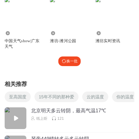
224.53万
1870
1.21万
中国天气show|广东
潍坊-潍河公园
潍坊实时资讯
天气
换一批
相关推荐
至高国度
15年不同的那种爱
云的温度
你的温度
北京明天多云转阴，最高气温17℃
纸上听
121
琴帝449晴转多云多云转阴