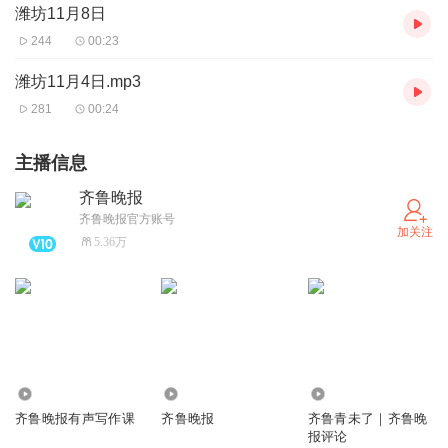
潍坊11月8日
244
00:23
潍坊11月4日.mp3
281
00:24
主播信息
齐鲁晚报
齐鲁晚报官方账号
加关注
5.36万
567
2662.32万
2.10万
齐鲁晚报有声写作课
齐鲁晚报
齐鲁青未了｜齐鲁晚
报评论