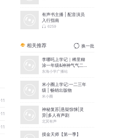
有声书主播 | 配音演员
入行指南
6259
相关推荐
换一批
李哪吒上学记｜稀里糊
涂一年级&神神气气二年
级
东海小学广播站
米小圈上学记:一二三年
级 | 畅销出版物
米小圈
-11
神秘复苏|悬疑惊悚|灵
-11
异|多人有声剧
北冥有声
-11
摸金天师【第一季】