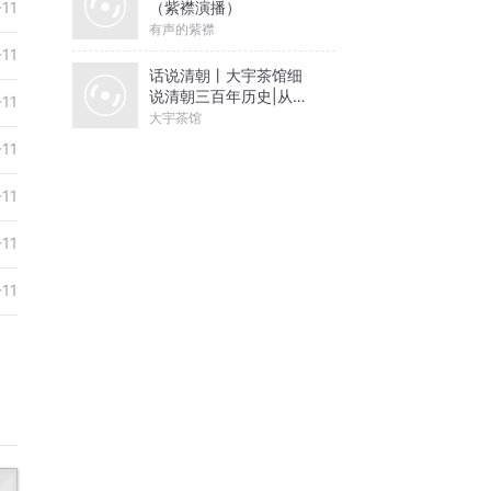
（紫襟演播）
-11
有声的紫襟
-11
话说清朝丨大宇茶馆细
说清朝三百年历史|从努
-11
尔哈赤到末代皇帝溥仪|
大宇茶馆
康熙雍正乾隆
-11
-11
-11
-11