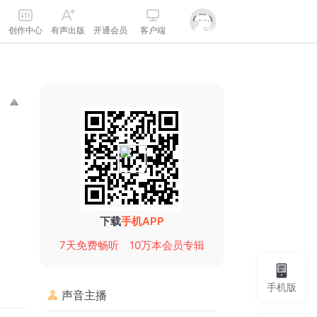
创作中心
有声出版
开通会员
客户端
下载
手机APP
7天免费畅听
10万本会员专辑
手机版
声音主播