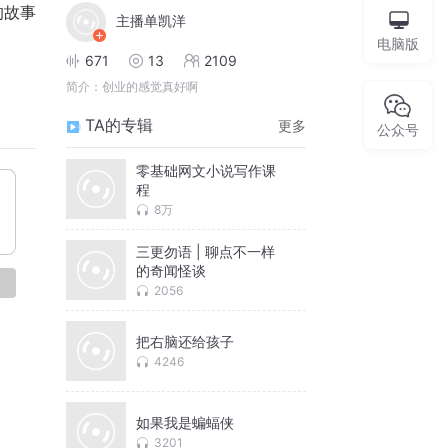
的故事
主播单凯洋
电脑版
671
13
2109
简介：
创业的感觉真好啊
TA的专辑
更多
公众号
零基础网文小说写作课
程
8万
三更勿语 | 聊点不一样
的奇闻怪谈
论
2056
把右脑还给孩子
4246
如果我是蝙蝠侠
3201