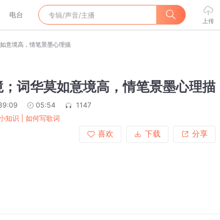
电台
上传
如意境高，情笔景墨心理描
境；词华莫如意境高，情笔景墨心理描
39:09
05:54
1147
小知识 | 如何写歌词
喜欢
下载
分享