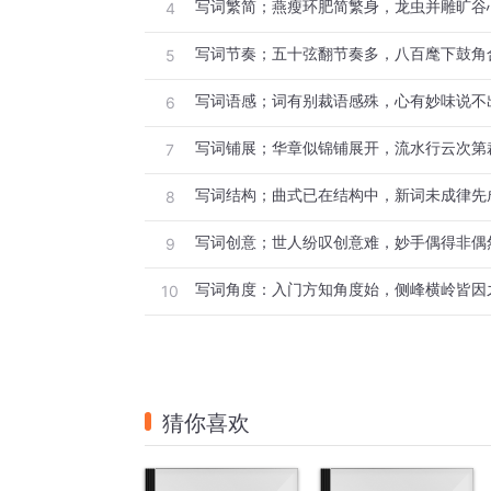
写词繁简；燕瘦环肥简繁身，龙虫并雕旷谷
4
写词节奏；五十弦翻节奏多，八百麾下鼓角
5
写词语感；词有别裁语感殊，心有妙味说不
6
写词铺展；华章似锦铺展开，流水行云次第
7
写词结构；曲式已在结构中，新词未成律先
8
写词创意；世人纷叹创意难，妙手偶得非偶
9
写词角度：入门方知角度始，侧峰横岭皆因
10
猜你喜欢