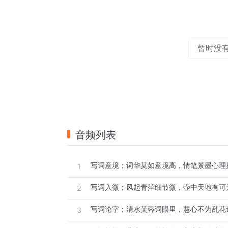
暂时没
音频列表
写词意境；词华莫如意境高，情笔景墨心理
1
写词入微；风起青萍细节微，壶中天地有可
2
写词论字；清水芙蓉词眼里，慧心不为乱花
3