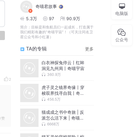
奇喵君故事
电脑版
5.3万
97
90.9万
简介：
目标是和鱼航员们一起成长，打造属于
我们精彩有趣的“奇喵宇宙”！（可关注同名卫
论
星公众号和小红薯）
公众号
TA的专辑
更多
白衣神探兔停云丨红眸
洞见九州局丨奇喵宇宙
360.9万
2
虎子灵之镜界奇缘丨穿
梭双界找寻自我丨奇喵
宇宙
456.5万
猫成成之书中奇旅 | 反
派怎么活下来 | 奇喵宇
赞
宙
6668万
猫五灵的穿梭冒险丨惊