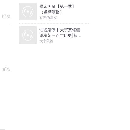
摸金天师【第一季】
（紫襟演播）
赞
有声的紫襟
话说清朝丨大宇茶馆细
说清朝三百年历史|从努
尔哈赤到末代皇帝溥仪|
大宇茶馆
康熙雍正乾隆
3