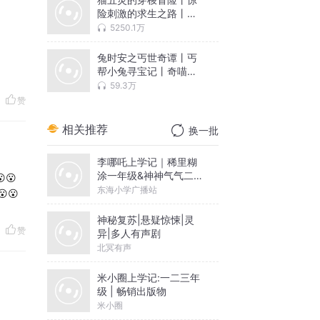
险刺激的求生之路丨奇
喵宇宙
5250.1万
兔时安之丐世奇谭丨丐
帮小兔寻宝记丨奇喵宇
宙
59.3万
赞
相关推荐
换一批
李哪吒上学记｜稀里糊
涂一年级&神神气气二年
😮
级
东海小学广播站
😮😮
神秘复苏|悬疑惊悚|灵
赞
异|多人有声剧
北冥有声
米小圈上学记:一二三年
级 | 畅销出版物
米小圈