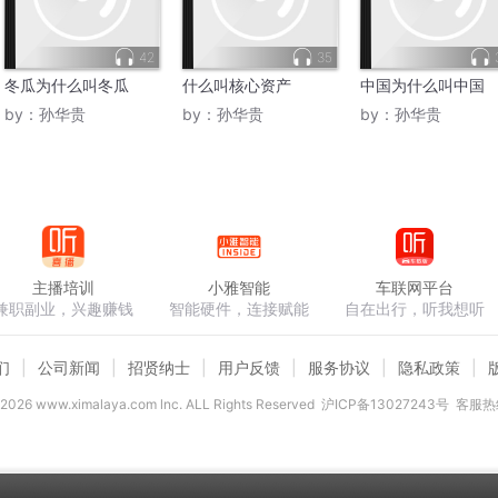
42
35
冬瓜为什么叫冬瓜
什么叫核心资产
中国为什么叫中国
by：
孙华贵
by：
孙华贵
by：
孙华贵
主播培训
小雅智能
车联网平台
兼职副业，兴趣赚钱
智能硬件，连接赋能
自在出行，听我想听
们
公司新闻
招贤纳士
用户反馈
服务协议
隐私政策
2026
www.ximalaya.com lnc. ALL Rights Reserved
沪ICP备13027243号
客服热线