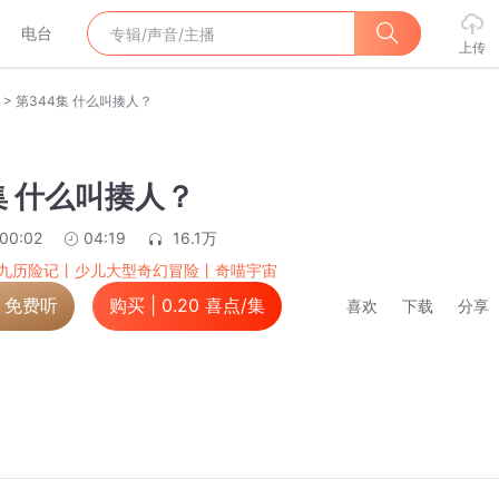
电台
上传
>
第344集 什么叫揍人？
集 什么叫揍人？
:00:02
04:19
16.1万
九历险记丨少儿大型奇幻冒险丨奇喵宇宙
，免费听
购买 |
0.20
喜点/集
喜欢
下载
分享