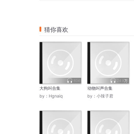
猜你喜欢
604
24.9万
大狗叫合集
动物叫声合集
by：
Hgnaiq
by：
小辣子君