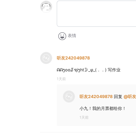
表情
听友242049878
ᕱᕱງ໐໐໓ ຖiງht🌛_φ_(．．) 写作业
1天前
听友242049878
回复
@
听友
小九！我的月票都给你！
1天前