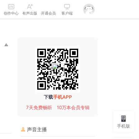
创作中心
有声出版
开通会员
客户端
下载
手机APP
7天免费畅听
10万本会员专辑
手机版
声音主播