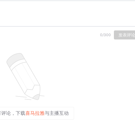
发表评
0
/
300
有评论，下载
喜马拉雅
与主播互动