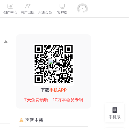
创作中心
有声出版
开通会员
客户端
下载
手机APP
7天免费畅听
10万本会员专辑
手机版
声音主播