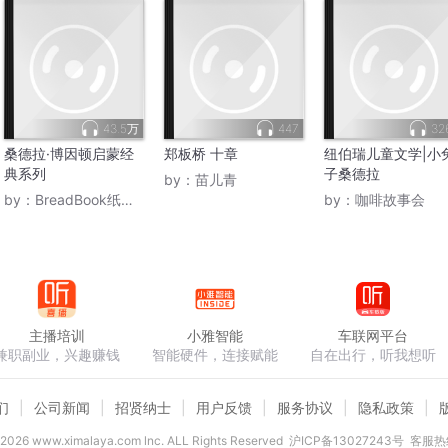
43.5万
447
32
桑德拉·博因顿启蒙经
郑板桥 十章
纽伯瑞儿童文学|小
典系列
子桑德拉
by：
苗儿青
by：
BreadBook纸面包童书
by：
咖啡故事会
主播培训
小雅智能
车联网平台
兼职副业，兴趣赚钱
智能硬件，连接赋能
自在出行，听我想听
们
公司新闻
招贤纳士
用户反馈
服务协议
隐私政策
2026
www.ximalaya.com lnc. ALL Rights Reserved
沪ICP备13027243号
客服热线