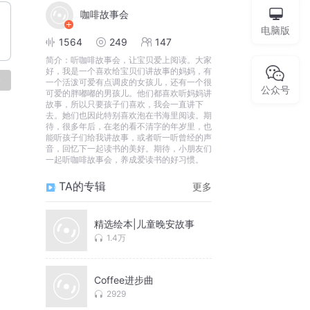
咖啡故事会
电脑版
1564
249
147
简介：
听咖啡故事会，让宝贝爱上阅读。大家
好，我是一个喜欢给宝贝们讲故事的妈妈，有
论
一个活泼可爱有点调皮的女孩儿，还有一个很
公众号
可爱的胖嘟嘟的男孩儿。他们都喜欢听妈妈讲
故事，所以只要孩子们喜欢，我会一直讲下
去。她们也因此特别喜欢泡在书海里阅读。期
待，很多年后，在老的看不清字的年岁里，也
能听孩子们给我讲故事，或者听一听曾经的声
音，回忆下一起读书的美好。期待，小朋友们
一起听咖啡故事会，养成爱读书的好习惯。
TA的专辑
更多
精选绘本|儿童晚安故事
1.4万
Coffee进步曲
2929