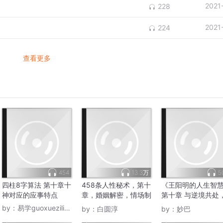
2021
228
2021
224
查看更多
454
13.3万
5
四柱8字算法 第十章十
458条人性秘术，第十
《王阳明的人生智
神对应的应事特点
章，婚姻解密，情场制
第十章 与逆境共处
胜
吃苦如吃补
by：
易学guoxueziliao88
by：
白圆淳
by：
妙巴