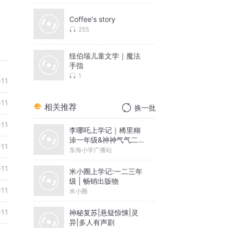
Coffee's story
255
纽伯瑞儿童文学｜魔法
手指
1
-11
-11
相关推荐
换一批
-11
李哪吒上学记｜稀里糊
涂一年级&神神气气二年
-11
级
东海小学广播站
-11
米小圈上学记:一二三年
级 | 畅销出版物
-11
米小圈
-11
神秘复苏|悬疑惊悚|灵
异|多人有声剧