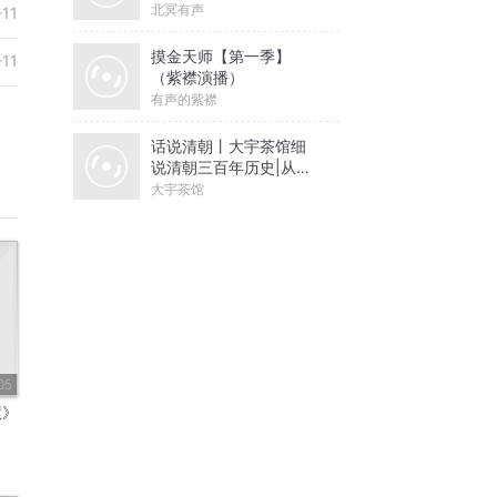
北冥有声
-11
摸金天师【第一季】
-11
（紫襟演播）
有声的紫襟
话说清朝丨大宇茶馆细
说清朝三百年历史|从努
尔哈赤到末代皇帝溥仪|
大宇茶馆
康熙雍正乾隆
05
慧》
，