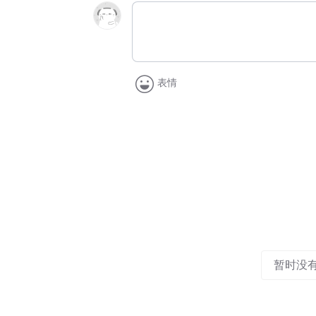
表情
暂时没