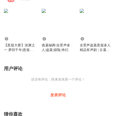
2.85万
155.57万
48.99万
【悬疑大赛】深渊之
诡墓秘葬|全景声多
全景声盗墓悬疑多人
一 梦回千年|悬疑灵
人|盗墓|探险|奇幻
精品有声剧 | 古墓迷
异|冒险探墓
影
用户评论
还没有评论，快来发表第一个评论！
发表评论
猜你喜欢