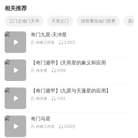
相关推荐
三门之地门天书
天灵之门
转世重生仙门世界
圣门
奇门九星-天冲星
杵峰工作室
2.33万
【奇门遁甲】|天芮星的象义和应用
韩丰澳
5709
【奇门遁甲】|九星与天蓬星的应用】
韩丰澳
7161
奇门马星
杵峰工作室
2.03万