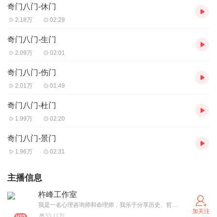
奇门八门-休门
2.18万
02:29
奇门八门-生门
2.09万
02:01
奇门八门-伤门
2.01万
01:49
奇门八门-杜门
1.99万
02:20
奇门八门-景门
1.96万
02:31
主播信息
杵峰工作室
我是一名心理咨询师和命理师，我乐于分享历史、哲学、心理、培训、优秀文学等方面的作品！
加关注
55.11万