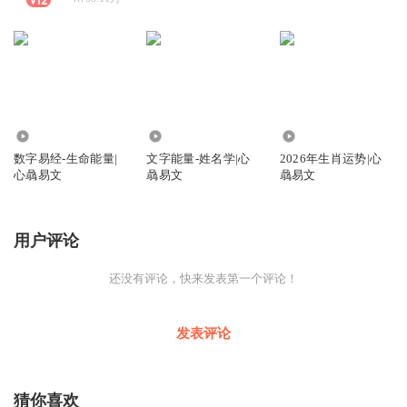
1501
332
8008
数字易经-生命能量|
文字能量-姓名学|心
2026年生肖运势|心
心骉易文
骉易文
骉易文
用户评论
还没有评论，快来发表第一个评论！
发表评论
猜你喜欢