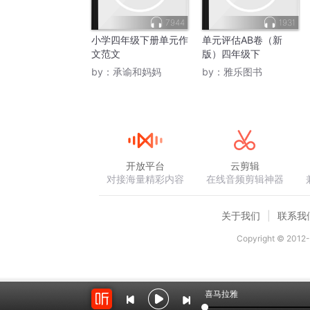
7944
1931
小学四年级下册单元作
单元评估AB卷（新
文范文
版）四年级下
by：
承谕和妈妈
by：
雅乐图书
开放平台
云剪辑
对接海量精彩内容
在线音频剪辑神器
关于我们
联系我
Copyright © 2012-
喜马拉雅