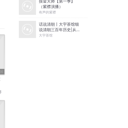
摸金天师【第一季】
（紫襟演播）
有声的紫襟
话说清朝丨大宇茶馆细
说清朝三百年历史|从努
尔哈赤到末代皇帝溥仪|
大宇茶馆
康熙雍正乾隆
66
文
师