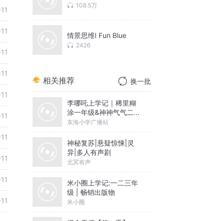
108.5万
-11
-11
情景思维I Fun Blue
2426
-11
-11
相关推荐
换一批
-11
李哪吒上学记｜稀里糊
涂一年级&神神气气二年
-11
级
东海小学广播站
-11
神秘复苏|悬疑惊悚|灵
异|多人有声剧
-11
北冥有声
-11
米小圈上学记:一二三年
级 | 畅销出版物
-11
米小圈