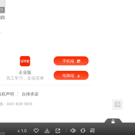
1万
测四
手机端
企业版
电脑端
员工学习，企业买单
版权声明
自律承诺
：400-838-5616
x
1.0
:00