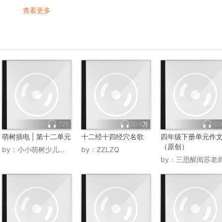
查看更多
725
10.8万
62
萌树插电 | 第十二单元
十二经十四经穴名歌
四年级下册单元作
（原创）
by：
小小萌树少儿法语频道
by：
ZZLZQ
by：
三思醒阅苏老