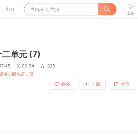
电台
上传
二单元 (7)
57:45
00:34
328
级湘少版英语上册
喜欢
下载
分享