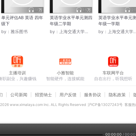
1.1万
1.5万
2.
单元评估AB 英语 四年
英语学业水平单元测四
英语学业水平单元
级下
年级二学期
年级一学期
by：
雅乐图书
by：
上海交通大学出版社
by：
上海交通大学出版社
主播培训
小雅智能
车联网平台
兼职副业，兴趣赚钱
智能硬件，连接赋能
自在出行，听我想听
们
公司新闻
招贤纳士
用户反馈
服务协议
隐私政策
2026
www.ximalaya.com lnc. ALL Rights Reserved
沪ICP备13027243号
客服热线
00:00:00
/
00:00