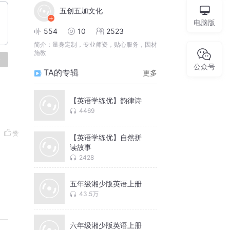
五创五加文化
电脑版
554
10
2523
简介：
量身定制，专业师资，贴心服务，因材
施教
论
公众号
TA的专辑
更多
【英语学练优】韵律诗
4469
赞
【英语学练优】自然拼
读故事
2428
五年级湘少版英语上册
43.5万
六年级湘少版英语上册