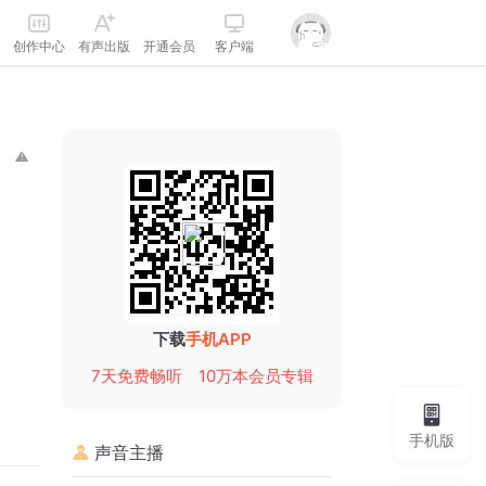
创作中心
有声出版
开通会员
客户端
下载
手机APP
7天免费畅听
10万本会员专辑
手机版
声音主播