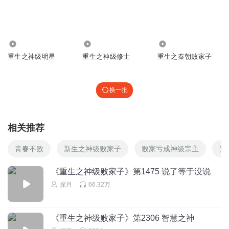
回复
2019-09-04
2
深邃中极昼
阴家完了
66.64万
873
677.65万
回复
2018-12-25
重生之神级明星
重生之神级修士
重生之秦朝败家子
2
吟风777
换一批
这回这反派还不全灭 直接删书
回复
2021-05-13
1
相关推荐
心事随风逍遥自在
听不下去，最好直接被反派杀了。天天嬉皮笑脸没有狠劲人
青春不败
新生之神级败家子
败家亏成神级宗主
异
家小说扮猪吃虎都很爽他这真憋屈完了整的好像自己多牛逼
又嬉皮笑脸
《重生之神级败家子》第1475 说了等于没说
回复
探月
66.32万
2019-09-14
2
77240394
《重生之神级败家子》第2306 智慧之神
之前说地球没注册不容易找，结果不到一天就找到了