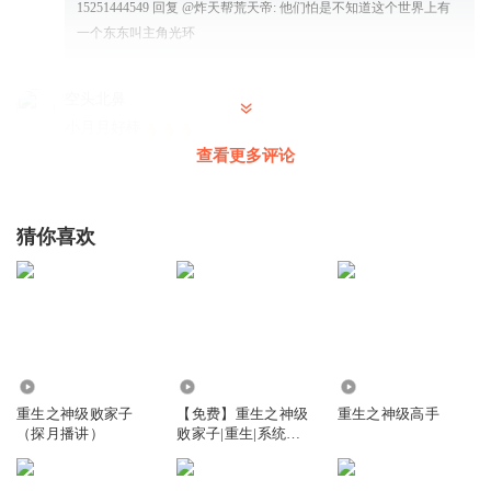
15251444549
回复 @
炸天帮荒天帝
:
他们怕是不知道这个世界上有
一个东东叫主角光环
空头北鼻
小月月好棒
查看更多评论
回复
2017-08-16
3
带脑子听书很难受
猜你喜欢
来分析一下。位置暴露，看来是被背叛了。主角看不懂。反
派看不懂。逻辑不清晰，算了，越来越来不好听了。
回复
2019-10-29
1
扌弋
回复 @
带脑子听书很难受
:
现在说不好因为毕竟是银河贵族查
个星球还不容易吗
1431
4.88万
4342
重生之神级败家子
【免费】重生之神级
重生之神级高手
（探月播讲）
败家子|重生|系统流|
77240394
爽文
猪脚一点力度没有，一天嬉皮笑脸的，听着憋死