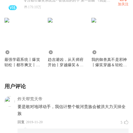
专注都市爆笑系统流~ 会说话的肘子 第一部曲 《我是大玩家》火热上架中！
加关注
179.19万
300.85万
282.54万
121.00万
最强学霸系统丨爆笑
趋吉避凶，从天师府
我的御兽真不是邪神
轻松丨都市爽文丨多
开始丨穿越爆笑＆轻
丨爆笑穿越＆轻松沙
人有声剧丨校园青春
松沙雕丨凡人修仙传
雕丨多人有声剧
丨热血爽文丨会员免
丨多人剧
费
用户评论
炸天帮荒天帝
要是敢对地球动手，我估计整个银河贵族会被洪大力灭掉全
族
回复
2019-11-20
5