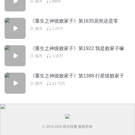
探月
8904
回复
2019-09-04
1
清清夜色_
回复 @
77240394
:
因为他们找了迪卡，迪卡他们知道地
《重生之神级败家子》第1635居然还是零
球的坐标
探月
1.25万
冰冷的心_rr
《重生之神级败家子》第1922 我是败家子嘛
能不能更新快点
探月
1.16万
回复
2017-08-16
1
小爷来也5555
《重生之神级败家子》第1388 行星级败家子
之前看过一次书，时间太长几不太清楚了，我记得地球外面
探月
11.73万
全是虫族，洪大力最后是虫皇，地球上的虫族女皇有刀锋女
皇的血脉 ，银河系只是村子，洪大力老祖宗的家族才是庞然
大物
回复
2021-06-24
0
我与神明画押101
回复 @
小爷来也5555
:
星界皇族，最后银河贵族
© 2014-
2026
喜马拉雅 版权所有
赔了大力多少钱好像