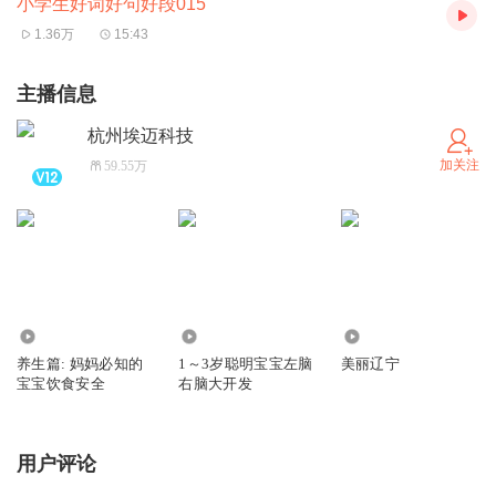
小学生好词好句好段015
1.36万
15:43
主播信息
杭州埃迈科技
加关注
59.55万
3982
2.34万
5064
养生篇: 妈妈必知的
1～3岁聪明宝宝左脑
美丽辽宁
宝宝饮食安全
右脑大开发
用户评论