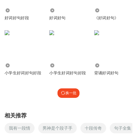
🐓🐓
215
4571
1253
回复
2022-12-17
0
好词好句好段
好词好句
《好词好句》
1895589mmww
太好听了
回复
2020-06-12
0
你的阿棉呀
5827
13.06万
6.04万
谢谢你们一直喜欢我自己一开始我就喜欢你我喜欢你的声音
小学生好词好句好段
小学生好词好句好段
背诵好词好句
回复
2020-03-30
0
你的阿棉呀
换一批
谢谢合作
回复
2020-03-30
0
相关推荐
我有一段情
男神是个段子手
十段传奇
句子全集