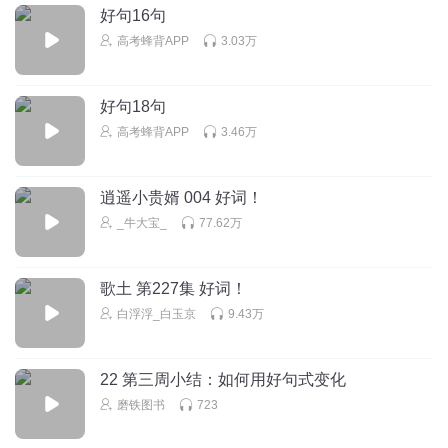
好句16句
高考蜂背APP
3.03万
好句18句
高考蜂背APP
3.46万
逍遥小贵婿 004 好词！
_牛大宝_
77.62万
歌土 第227集 好词！
白浮浮_白玉京
9.43万
22 第三周小结：如何用好句式变化
磨铁图书
723