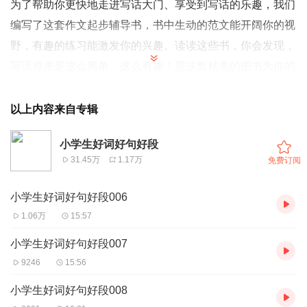
为了帮助你更快地走进写话大门、享受到写话的乐趣，我们
编写了这套作文起步辅导书，书中生动的范文能开阔你的视
野，有趣的练习能激发你的兴趣。读读这些书，你会发现，
写话原来是这么简单、这么有趣！愿这套精美的图书为你的
童年再增添一抹动人的色彩，让这套可爱的图书陪伴你走好
学习作文的第一步！
以上内容来自专辑
【主播介绍】：胖琴，专业播音员。声音清晰，富有情感，
小学生好词好句好段
希望能够帮助各位妈妈养育出健康又聪明的孩子。
31.45万
1.17万
免费订阅
【适合谁听】：本书帮助小学生一起走进有趣的写话世界。
【购买须知】
小学生好词好句好段006
1、本作品为付费有声书，0.4元/集，订阅成功后，即可收
1.06万
15:57
听单集，共计15集。
小学生好词好句好段007
2、本作品为虚拟内容服务，订阅成功后概不退款，请您理
9246
15:56
解。
小学生好词好句好段008
3、版权归原作者所有，严禁翻录成任何形式，严禁在任何