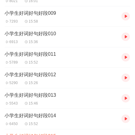
8021
16:01
第三方平台传播，违者将追究其法律责任。
4、如在充值/购买环节遇到问题，可以通过页面左上方按
小学生好词好句好段009
钮，分享至微信内使用微信支付完成购买。
7293
15:58
5、在购买过程中，如果你有任何问题，可以在微信搜索公
小学生好词好句好段010
众号【bestxmly】或搜索【喜马拉雅付费精品】来随时咨询
6913
15:36
问题，也可以拨打客服电话：
0514-82395811
小学生好词好句好段011
5789
15:52
小学生好词好句好段012
5290
15:26
小学生好词好句好段013
5543
15:46
小学生好词好句好段014
6450
15:52