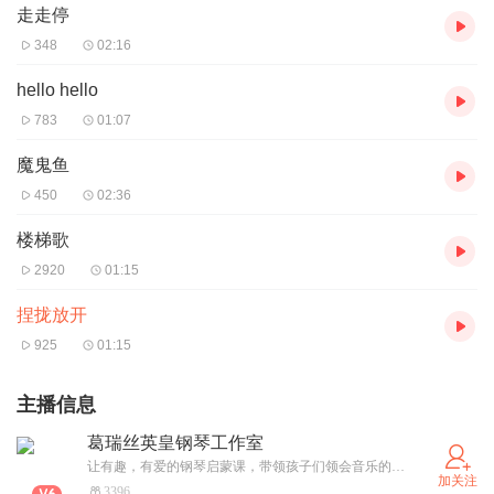
走走停
348
02:16
hello hello
783
01:07
魔鬼鱼
450
02:36
楼梯歌
2920
01:15
捏拢放开
925
01:15
主播信息
葛瑞丝英皇钢琴工作室
让有趣，有爱的钢琴启蒙课，带领孩子们领会音乐的美妙！
加关注
3396