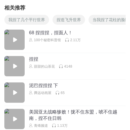
相关推荐
我捏了几个平行世界
捏造飞升世界
当我捏了花柱的脸以
68 捏捏捏，捏面人！
100个秘密科普馆
2.11万
捏捏
甜甜的山茶花
4148
泥巴捏捏捏 下
腾远动画屋
65
美国亚太战略惨败！拢不住东盟，唬不住越
南，捏不住日韩
青烽频道
1.13万