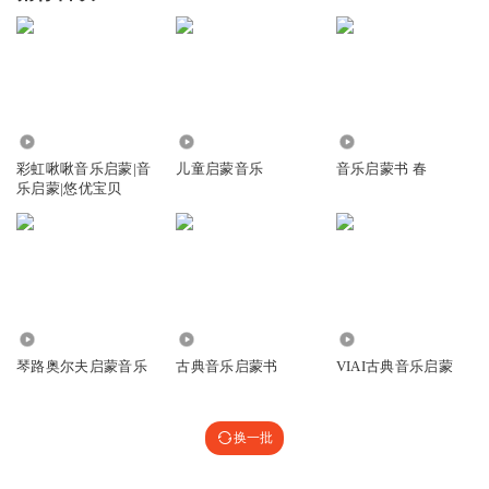
1.67万
8.21万
728
彩虹啾啾音乐启蒙|音
儿童启蒙音乐
音乐启蒙书 春
乐启蒙|悠优宝贝
3.57万
2979
2.27万
琴路奥尔夫启蒙音乐
古典音乐启蒙书
VIAI古典音乐启蒙
换一批