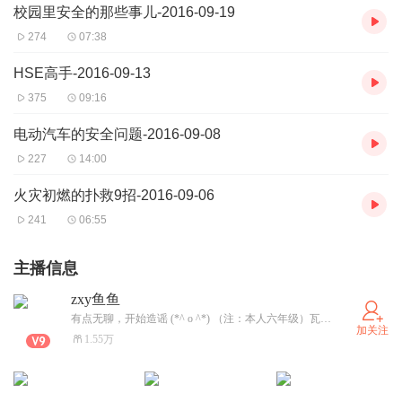
校园里安全的那些事儿-2016-09-19
274
07:38
HSE高手-2016-09-13
375
09:16
电动汽车的安全问题-2016-09-08
227
14:00
火灾初燃的扑救9招-2016-09-06
241
06:55
主播信息
zxy鱼鱼
有点无聊，开始造谣 (*^ o ^*) （注：本人六年级）瓦开始看魔卡少女樱了！樱狼99！！ 好朋友：蝴蝶忍_小忍 炭炭鼠1姲妍 不许动！动者s
加关注
1.55万