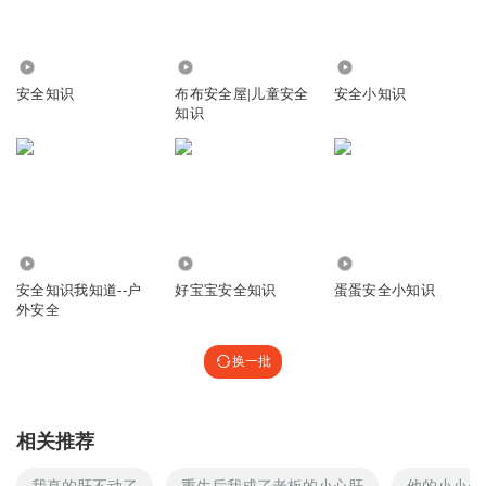
3.41万
1.67万
6285
安全知识
布布安全屋|儿童安全
安全小知识
知识
6.54万
1578
4861
安全知识我知道--户
好宝宝安全知识
蛋蛋安全小知识
外安全
换一批
相关推荐
我真的肝不动了
重生后我成了老板的小心肝
他的小小心