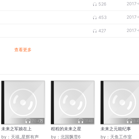
2017-
526
2017-
453
2017-
427
查看更多
70.4万
3148
8.
未来之军娘在上
程程的未来之星
未来之元能纪事
by：
天禧_星辉有声
by：
北国飘雪6
by：
天鱼工作室