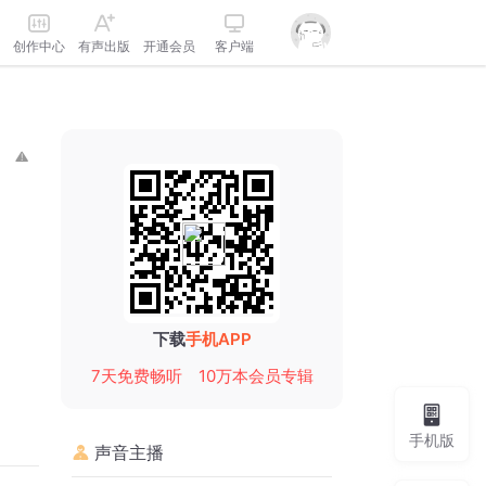
创作中心
有声出版
开通会员
客户端
下载
手机APP
7天免费畅听
10万本会员专辑
手机版
声音主播