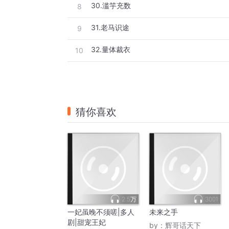
30.滥竽充数
8
31.老马识途
9
32.量体裁衣
10
猜你喜欢
2.5万
3001
一妃虽晚不须嗟|多人
未来之手
剧|甜宠王妃
by：
辉哥话天下