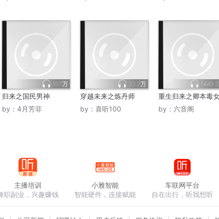
10.1万
23.2万
1449.
归来之国民男神
穿越未来之炼丹师
重生归来之卿本毒
by：
4月芳菲
by：
喜听100
by：
六音阁
主播培训
小雅智能
车联网平台
兼职副业，兴趣赚钱
智能硬件，连接赋能
自在出行，听我想听