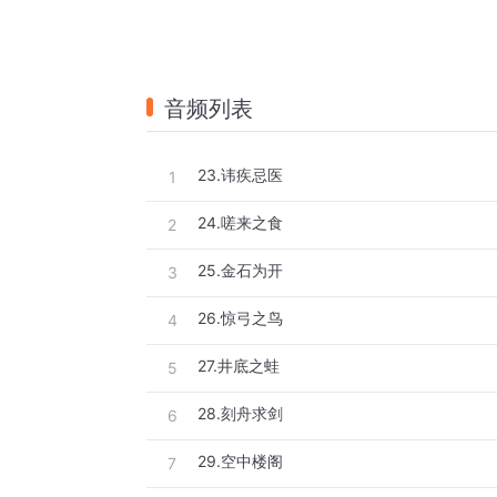
音频列表
23.讳疾忌医
1
24.嗟来之食
2
25.金石为开
3
26.惊弓之鸟
4
27.井底之蛙
5
28.刻舟求剑
6
29.空中楼阁
7