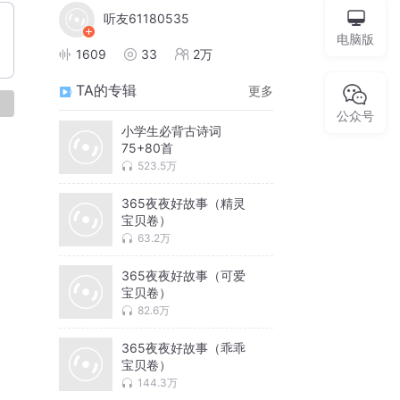
听友61180535
电脑版
1609
33
2万
TA的专辑
更多
论
公众号
小学生必背古诗词
75+80首
523.5万
365夜夜好故事（精灵
宝贝卷）
63.2万
365夜夜好故事（可爱
宝贝卷）
82.6万
365夜夜好故事（乖乖
宝贝卷）
144.3万