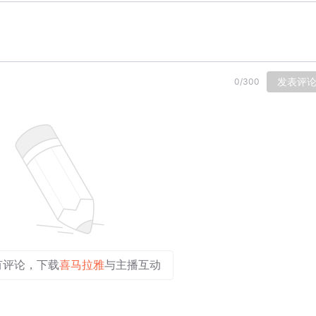
发表评
0
/
300
有评论，下载
喜马拉雅
与主播互动