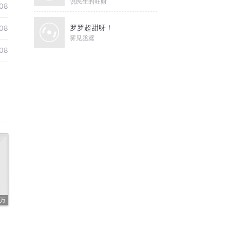
说民生的旺财
08
罗罗超甜呀！
08
雾见丞鸢
08
4万