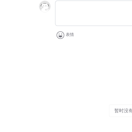
表情
暂时没