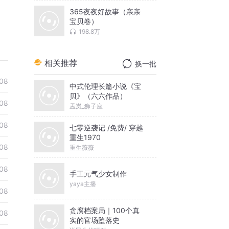
365夜夜好故事（亲亲
宝贝卷）
198.8万
相关推荐
换一批
08
中式伦理长篇小说《宝
贝》（六六作品）
08
孟岚_狮子座
08
七零逆袭记 /免费/ 穿越
重生1970
08
重生薇薇
08
手工元气少女制作
yaya主播
08
贪腐档案局｜100个真
08
实的官场堕落史