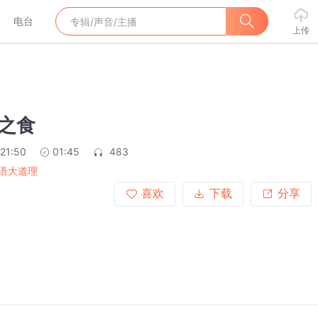
电台
上传
来之食
:21:50
01:45
483
语大道理
喜欢
下载
分享