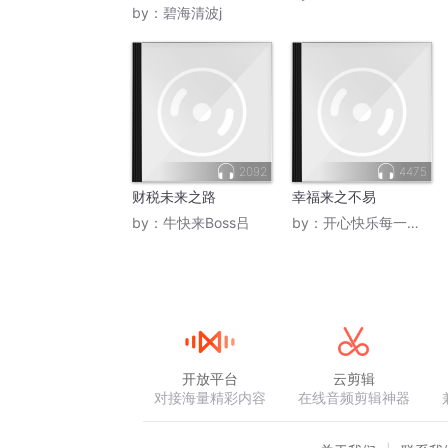
by：
碧海清波j
2092
4475
财税未来之路
幸福来之不易
by：
牛快来Boss吕
by：
开心快乐每一天_声坊
开放平台
云剪辑
对接海量精彩内容
在线音频剪辑神器