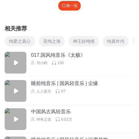
换一批
相关推荐
纯爱之真心
至纯之海
神王好纯情
纯真年代
017.国风纯音乐《太极》
书小帏
106
睡前纯音乐 | 国风轻音乐 | 尘缘
人人娱乐
67
中国风古风轻音乐
神奇之道
8.02万