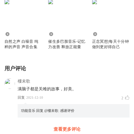
1157
7896
7.37万
自然之声 白噪音 纯
催生多巴胺音乐-记忆
正念冥想|每天十分钟
粹的声音 声音合集
力改善 释放正能量
做到更好得自己
用户评论
樓未歌
满脑子都是关雎的故事，好美。
回复
2021-12-10
2
功能音乐
回复 @
樓未歌
:
感谢评价
查看更多评论