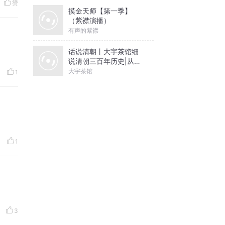
赞
摸金天师【第一季】
（紫襟演播）
有声的紫襟
话说清朝丨大宇茶馆细
说清朝三百年历史|从努
可通过
尔哈赤到末代皇帝溥仪|
大宇茶馆
1
康熙雍正乾隆
1
3