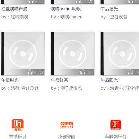
4167
16.9万
60
红毯噗噗声展
噗噗asmer助眠
午后拾光
by：
红毯噗噗
by：
噗噗asmer
by：
空谷夜音
4.5万
381
51
午后时光
午后红茶
午后阳光
by：
清荷_壹佳剧社
by：
獅子座麦爸
by：
海青心理咨询
主播培训
小雅智能
车联网平台