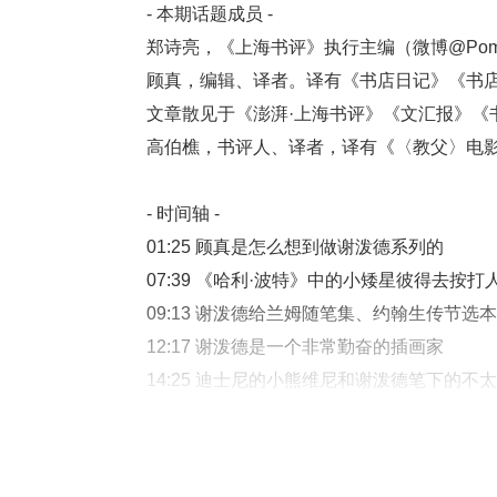
- 本期话题成员 -
郑诗亮，《上海书评》执行主编（微博@PomB
顾真，编辑、译者。译有《书店日记》《书
文章散见于《澎湃·上海书评》《文汇报》《
高伯樵，书评人、译者，译有《〈教父〉电
- 时间轴 -
01:25 顾真是怎么想到做谢泼德系列的
07:39 《哈利·波特》中的小矮星彼得去
09:13 谢泼德给兰姆随笔集、约翰生传节
12:17 谢泼德是一个非常勤奋的插画家
14:25 迪士尼的小熊维尼和谢泼德笔下的不
18:39 谢泼德的插画与米尔恩的童话结合
28:04 十九世纪早期的儿童文学的道德训
30:50 米尔恩写《小熊维尼》，是为了治