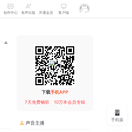
创作中心
有声出版
开通会员
客户端
下载
手机APP
7天免费畅听
10万本会员专辑
手机版
声音主播