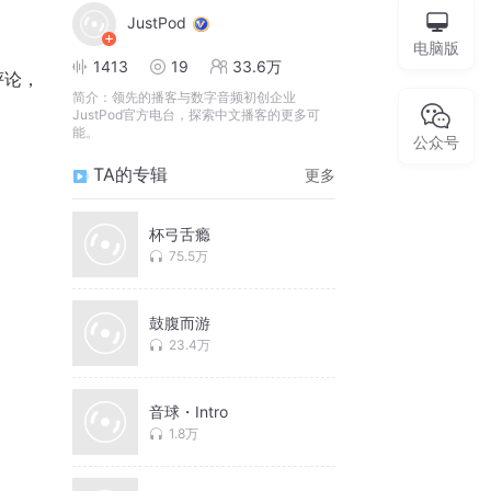
JustPod
电脑版
1413
19
33.6万
评论，
简介：
领先的播客与数字音频初创企业
JustPod官方电台，探索中文播客的更多可
能。
公众号
）
TA的专辑
更多
杯弓舌瘾
75.5万
鼓腹而游
23.4万
音球・Intro
1.8万