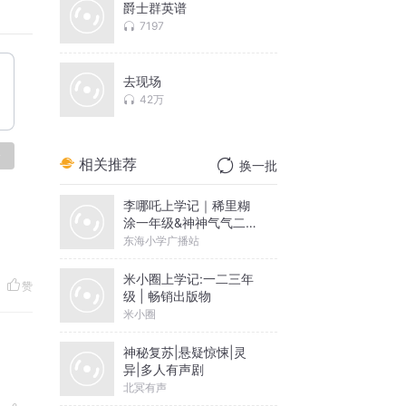
爵士群英谱
7197
去现场
42万
论
相关推荐
换一批
李哪吒上学记｜稀里糊
涂一年级&神神气气二年
级
东海小学广播站
米小圈上学记:一二三年
赞
级 | 畅销出版物
米小圈
神秘复苏|悬疑惊悚|灵
异|多人有声剧
北冥有声