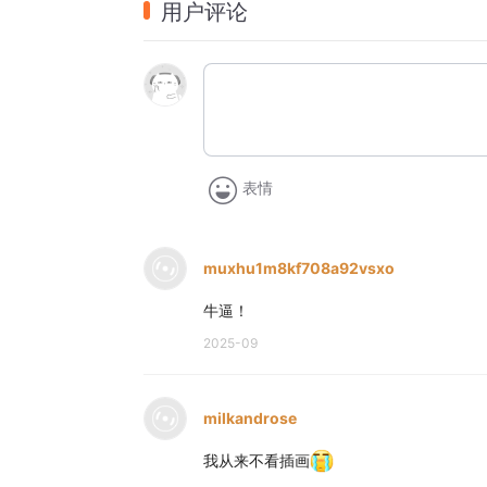
用户评论
33:33 肯尼思·格林厄姆为自己患上眼疾的
38:25 英国人最擅长把动物放进社会生活的
41:39 英国文学作品的各种经典插画
51:47 《小熊维尼》的翻译，最难的是“胡
56:22 作为童话作家，任溶溶先生对《柳
1:01:07 顾真会继续做《格列佛游记》的
表情
1:04:15 谢泼德的两本自传会出中译本，
1:07:33 谢泼德的女儿画了玛丽·波平斯阿
muxhu1m8kf708a92vsxo
- 音乐 - 
牛逼！
Zooey Deschanel - A Very Important Thing T
2025-09
- 制作团队 -
milkandrose
编辑制作 hotair
我从来不看插画
节目运营 小米粒