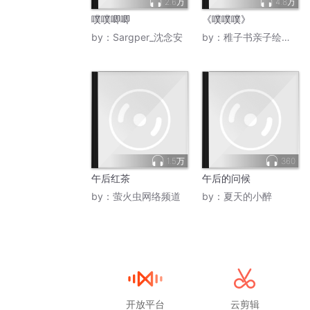
2.6万
4.8万
噗噗唧唧
《噗噗噗》
by：
Sargper_沈念安
by：
稚子书亲子绘本馆
1.5万
360
午后红茶
午后的问候
by：
萤火虫网络频道
by：
夏天的小醉
开放平台
云剪辑