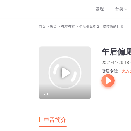
发现
分类
>
>
>
首页
热点
忽左忽右
午后偏见012｜噗噗熊的世界
午后偏见
2021-11-29 18:
所属专辑：
忽左
声音简介