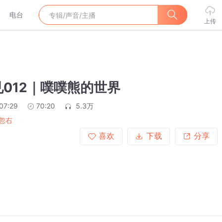
电台
上传
012｜噗噗熊的世界
07:29
70:20
5.3万
忽右
喜欢
下载
分享