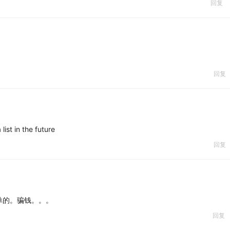
回复
宇宙App、汽水儿或任意安卓播客客户端订阅收听《忽左忽右》，也
回复
list in the future
回复
Pod
单的。骗钱。。。
回复