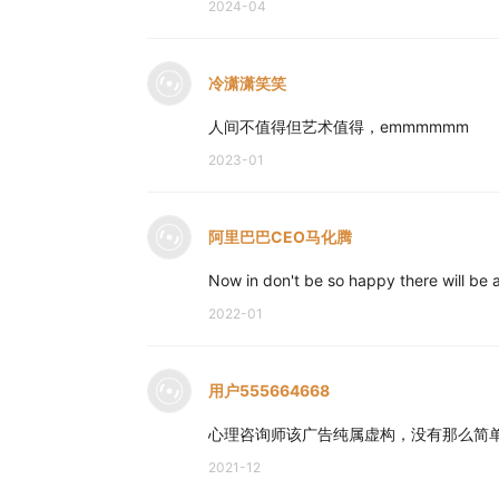
2024-04
公众号运营 禾放
logo设计 杨文骥
冷潇潇笑笑
- 收听方式 -
人间不值得但艺术值得，emmmmmm
推荐您使用「苹果播客」、Spotify、小
2023-01
喜马拉雅收听。
阿里巴巴CEO马化腾
- 本节目由JustPod出品 -
Now in don't be so happy there will be a 
2022-01
- 互动方式 -
微博：@忽左忽右leftright @播客一下 @Just
微信公众号：忽左忽右Leftright
用户555664668
微信公众号：JustPod / 播客一下
心理咨询师该广告纯属虚构，没有那么简
联系方式：contact@justpod.fm
2021-12