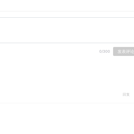
孩子，写了《柳林风声》
场景
诌诗”，译者为了童趣，还与外孙女讨论
林风声》的译文处理很见匠心
布洛克插画本，以及其他谢泼德插画作品
发表评
0
/
300
他写自传是先画画，再配文字
姨童话系列的插画
o Do
回复