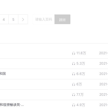
4
5
跳转
11.8万
2021
5.3万
2021
和国
6.6万
2021
6万
2021
7.1万
2021
线下录音 | 张怡微、包慧怡、 许佳、管舒宁和筱狸畅谈简·奥斯丁小说
4.9万
2021