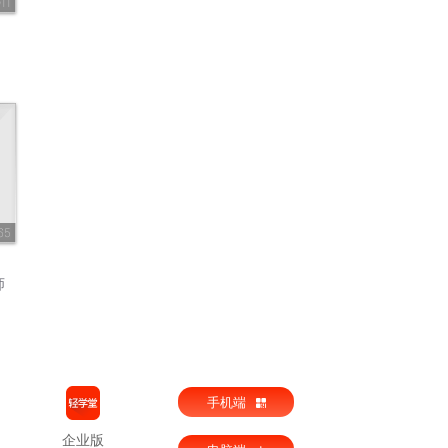
11
65
师
手机端
企业版