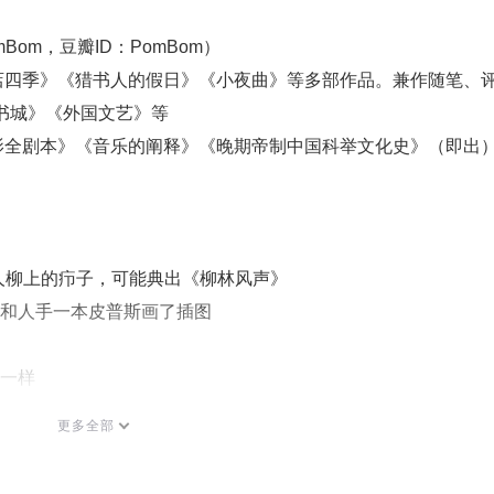
om，豆瓣ID：PomBom）
店四季》《猎书人的假日》《小夜曲》等多部作品。兼作随笔、
书城》《外国文艺》等
影全剧本》《音乐的阐释》《晚期帝制中国科举文化史》（即出
按打人柳上的疖子，可能典出《柳林风声》
选本和人手一本皮普斯画了插图
太一样
得太紧密了，几乎无法分割，米尔恩自己甚至都有几分厌倦
更多全部
诫的味道太重，爱写不听父母话的孩子没有好下场
愈自己的心理创伤，谢泼德画插画也是一样