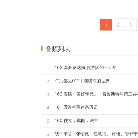
1
2
3
音频列表
163 离开萨达姆·侯赛因的十五年
1
午后偏见012｜噗噗熊的世界
2
162 漫谈「美好年代」：普鲁斯特与第三共
3
161 贝鲁特重建亲历记
4
160 侠女，军阀，法官
5
6