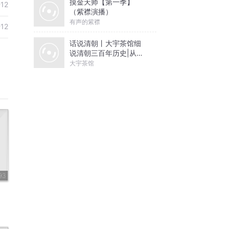
摸金天师【第一季】
-12
（紫襟演播）
有声的紫襟
-12
话说清朝丨大宇茶馆细
说清朝三百年历史|从努
尔哈赤到末代皇帝溥仪|
大宇茶馆
康熙雍正乾隆
93