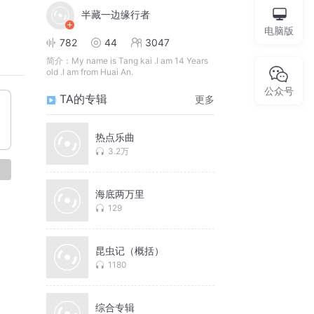
半藏一边缘行者
电脑版
782
44
3047
简介：
My name is Tang kai .I am 14 Years
old .I am from Huai An.
公众号
TA的专辑
更多
热点乐曲
3.2万
论
海底两万里
129
昆虫记（概括）
1180
综合专辑