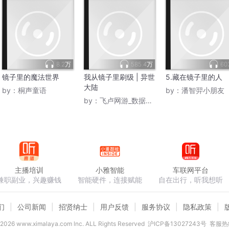
8.2万
585.4万
60
镜子里的魔法世界
我从镜子里刷级 | 异世
5.藏在镜子里的人
大陆
by：
桐声童语
by：
潘智羿小朋友
by：
飞卢网游_数据人生
主播培训
小雅智能
车联网平台
兼职副业，兴趣赚钱
智能硬件，连接赋能
自在出行，听我想听
们
公司新闻
招贤纳士
用户反馈
服务协议
隐私政策
2026
www.ximalaya.com lnc. ALL Rights Reserved
沪ICP备13027243号
客服热线