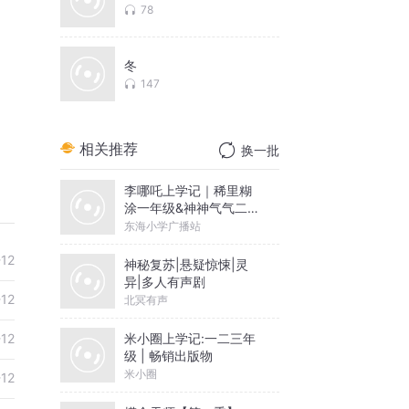
78
冬
147
相关推荐
换一批
李哪吒上学记｜稀里糊
涂一年级&神神气气二年
级
东海小学广播站
-12
神秘复苏|悬疑惊悚|灵
异|多人有声剧
-12
北冥有声
米小圈上学记:一二三年
-12
级 | 畅销出版物
米小圈
-12