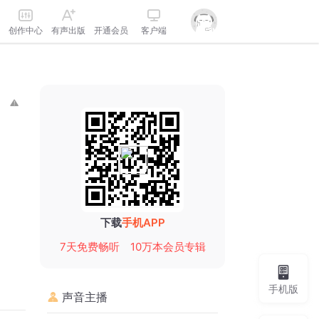
创作中心
有声出版
开通会员
客户端
下载
手机APP
7天免费畅听
10万本会员专辑
手机版
声音主播