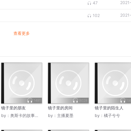
2021
47
2021
102
查看更多
1481
8028
19
镜子里的朋友
镜子里的房间
镜子里的陌生人
by：
奥斯卡的故事城堡
by：
主播夏墨
by：
橘子兮兮