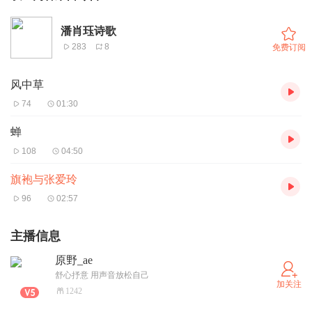
潘肖珏诗歌
283
8
免费订阅
风中草
74
01:30
蝉
108
04:50
旗袍与张爱玲
96
02:57
主播信息
原野_ae
舒心抒意 用声音放松自己
加关注
1242