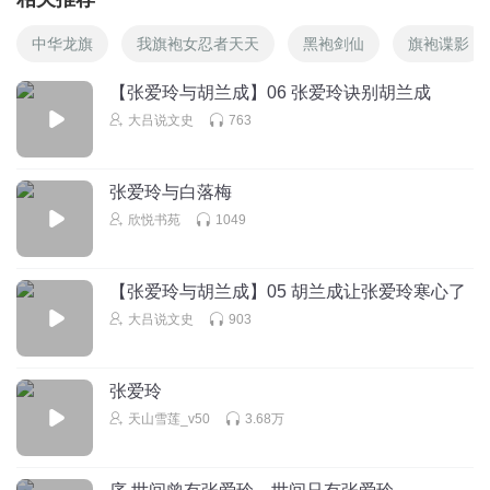
中华龙旗
我旗袍女忍者天天
黑袍剑仙
旗袍谍影
【张爱玲与胡兰成】06 张爱玲诀别胡兰成
大吕说文史
763
张爱玲与白落梅
欣悦书苑
1049
【张爱玲与胡兰成】05 胡兰成让张爱玲寒心了
大吕说文史
903
张爱玲
天山雪莲_v50
3.68万