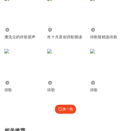
412.50万
2506
32.19万
潘洗尘的诗歌原声
肖十月原创诗歌朗读
诗歌报精选诗歌
1.40万
428
1745
诗歌
诗歌
诗歌
换一批
相关推荐