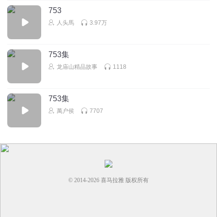
753
六砣妈妈
人头馬
3.97万
唯一一部越听越没耐心听完的书，后面跳着听个结局
回复
2023-04-30
7
753集
龙庙山精品故事
1118
喜书爱书听书
回复 @
六砣妈妈
:
从39集直跳这集
753集
维尼熊1119
萬户侯
7707
听了很多遍，第1遍特别在意她的错别字，后面已经完全不在
乎的。
就喜欢那缓缓的语调，悠悠的背景，每次心里特
别烦的时候，就听听，平静一下心情。希望悠然梦多出点新
作品。
回复
2022-11-20
7
© 2014-
2026
喜马拉雅 版权所有
听友231857967
不同的播音听了好几遍了！这是听到的最好的小说！主播讲
的很棒！！