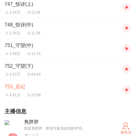
747_惊讶(上)
2.34万
11:26
748_惊讶(中)
2.34万
11:36
751_守望(中)
2.49万
12:15
752_守望(下)
2.57万
09:24
753_后记
4.41万
23:58
主播信息
隽胖胖
我是隽胖胖，希望大家喜欢我的声音。
加关注
3.53万