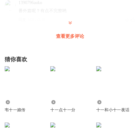
1390796auku
番外篇呢？有点不完整哟
回复
2021-12-30
18
ll4vcl3dbfvzkbcl3ygg
回复 @
1390796auku
:
这就是番外啊
查看更多评论
于小鱼_kc
猜你喜欢
第二遍听完！这是一部可以经常听慌时拿来反复重温的经
典。主播的声音和播讲都一流
希望以后多查字典，好多字
读错，听着别扭！改善了错别字，就是大咖啦！
回复
2022-05-03
14
姗_h2
回复 @
于小鱼_kc
:
第三遍听完
162
2560
816
韦十一娘传
十一点十一分
十一和小十一夜话
听友199731339
到后面都乱套了，是没耐心了吗？
回复
2022-05-24
10