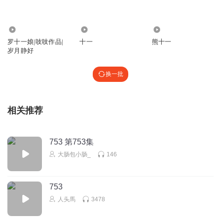
ll4vcl3dbfvzkbcl3ygg
回复 @
听友199731339
:
主要是少了好几章
188.66万
214.79万
9085
只关心粮食和蔬菜
罗十一娘|吱吱作品|
十一
熊十一
岁月静好
主播是哪位呀？她还有别的作品吗？我真的太喜欢她的声音
了，好似温润的玉，细腻无声。
换一批
回复
2023-11-10
8
Wang小桃_7i
回复 @
只关心粮食和蔬菜
:
悠然梦 她现在作品都下架
相关推荐
了
753 第753集
0l3b7f4ezpusk5c4dk05
大肠包小肠_
146
觉得这个很有意思听了两遍了。大家还有没有可以推荐的小
说呢
回复
2022-08-15
7
753
人头馬
3478
1380800xbwv
回复 @
0l3b7f4ezpusk5c4dk05
:
重生八零媳妇有点辣 不
错 首席医官也非常好