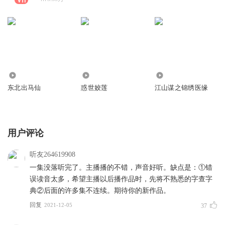
22.97万
9010
5070
东北出马仙
惑世姣莲
江山谋之锦绣医缘
用户评论
听友264619908
一集没落听完了。主播播的不错，声音好听。缺点是：①错
误读音太多，希望主播以后播作品时，先将不熟悉的字查字
典②后面的许多集不连续。期待你的新作品。
回复
2021-12-05
37