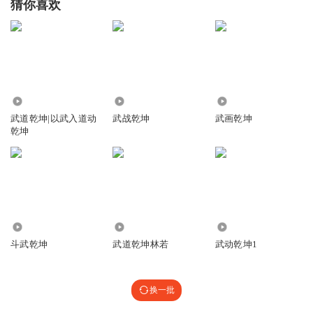
猜你喜欢
6.74万
20.57万
2147
武道乾坤|以武入道动
武战乾坤
武画乾坤
乾坤
5.04万
1557
1651
斗武乾坤
武道乾坤林若
武动乾坤1
换一批