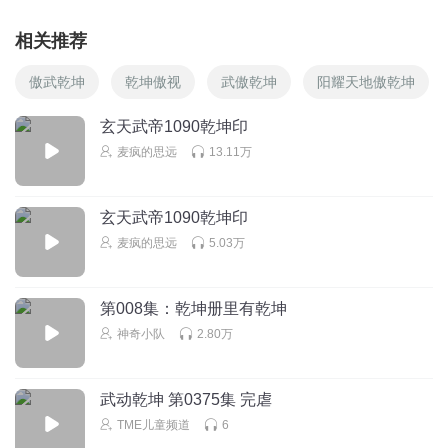
相关推荐
傲武乾坤
乾坤傲视
武傲乾坤
阳耀天地傲乾坤
玄天武帝1090乾坤印
麦疯的思远
13.11万
玄天武帝1090乾坤印
麦疯的思远
5.03万
第008集：乾坤册里有乾坤
神奇小队
2.80万
武动乾坤 第0375集 完虐
TME儿童频道
6