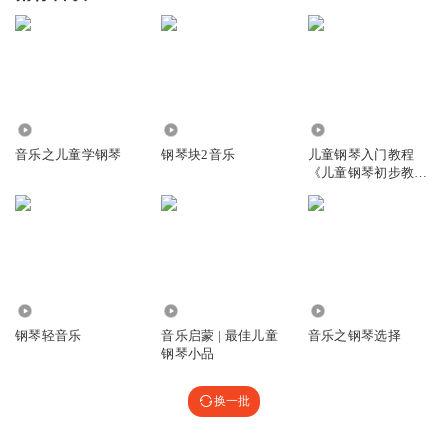
579
5.36万
485
音乐之儿童学钢琴
钢琴块2音乐
儿童钢琴入门教程
《儿童钢琴初步教
程》
4490
7.22万
1623
钢琴轻音乐
音乐启蒙 | 最佳儿童
音乐之钢琴选择
钢琴小品
换一批