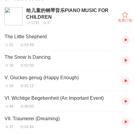
给儿童的钢琴音乐PIANO MUSIC FOR
CHILDREN
免费订阅
1731
5
The Little Shepherd
52
02:49
The Snow Is Dancing
36
02:50
V. Gluckes genug (Happy Enough)
26
01:12
VI. Wichtige Begebenheit (An Important Event)
46
00:50
VII. Traumerei (Dreaming)
37
02:44