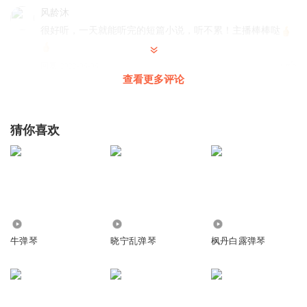
风龄沐
很好听，一天就能听完的短篇小说，听不累！主播棒棒哒
回复
2022-06-06
2
查看更多评论
一厘米阳光ll
很棒的小说！听得意犹未尽！
猜你喜欢
回复
2022-05-08
1
6194.85万
1.65万
1484
牛弹琴
晓宁乱弹琴
枫丹白露弹琴