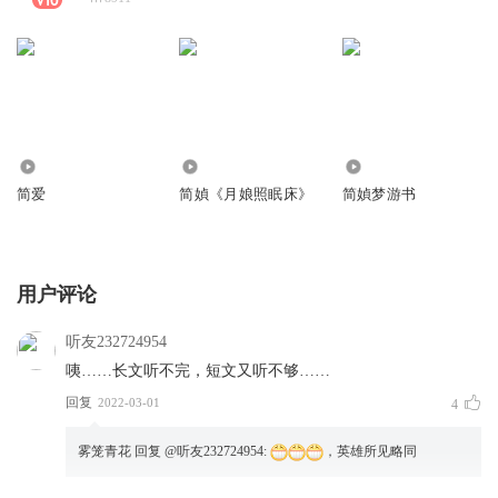
2638
477
6091
简爱
简媜《月娘照眠床》
简媜梦游书
用户评论
听友232724954
咦……长文听不完，短文又听不够……
回复
2022-03-01
4
雾笼青花
回复 @
听友232724954
:
，英雄所见略同