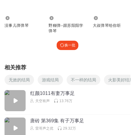
3.36万
2.36万
5044
没事儿弹弹琴
野糊弹--跟苏阳阳学
大叔弹琴给你听
弹琴
换一批
相关推荐
无效的结局
游戏结局
不一样的结局
火影美好结局
红颜1011有妻万事足
天空有声
13.76万
唐砖 第369集 有子万事足
雷哥声之优
29.32万