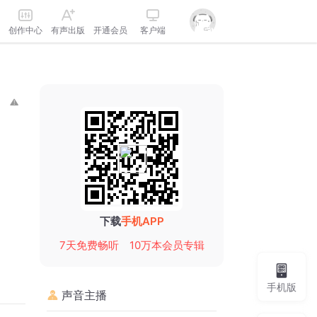
创作中心
有声出版
开通会员
客户端
下载
手机APP
7天免费畅听
10万本会员专辑
手机版
声音主播