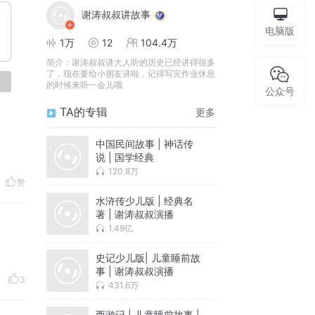
谢涛叔叔讲故事
电脑版
1万
12
104.4万
简介：
谢涛叔叔讲大人听的历史已经讲得很多
了，现在要给小朋友讲啦，记得写完作业休息
论
的时候来听一会儿哦
公众号
TA的专辑
更多
中国民间故事 | 神话传
说 | 国学经典
120.8万
赞
水浒传少儿版 | 经典名
著 | 谢涛叔叔演播
1.49亿
史记少儿版| 儿童睡前故
事 | 谢涛叔叔演播
3
431.6万
西游记 | 儿童睡前故事 |