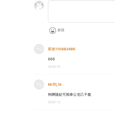
表情
听友110883486
666
2026-01
Mr刘_1k
狗啊随处可闻奉公克己干脆
2025-12