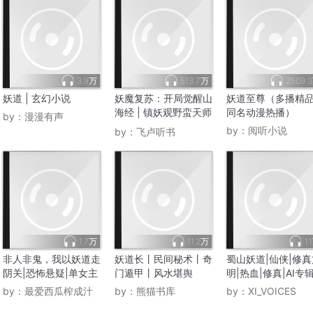
3.9万
513.7万
2509.
妖道 | 玄幻小说
妖魔复苏：开局觉醒山
妖道至尊（多播精
海经 | 镇妖观野蛮天师
同名动漫热播）
by：
漫漫有声
镇妖道士百妖道长
by：
阅听小说
by：
飞卢听书
1.7万
11.2万
1.
非人非鬼，我以妖道走
妖道长丨民间秘术丨奇
蜀山妖道|仙侠|修真
阴关|恐怖悬疑|单女主
门遁甲丨风水堪舆
明|热血|修真|AI专
by：
最爱西瓜榨成汁
by：
熊猫书库
by：
XI_VOICES