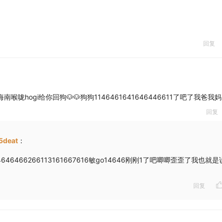
回复
迷宫海南喉咙hogi给你回狗🐶🐶狗狗1146461641646446611了吧了我爸我
回复
5deat
：
34646466266113161667616敏go14646刚刚1了吧唧唧歪歪了我也就是
回复