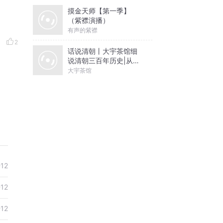
摸金天师【第一季】
（紫襟演播）
有声的紫襟
2
话说清朝丨大宇茶馆细
说清朝三百年历史|从努
尔哈赤到末代皇帝溥仪|
大宇茶馆
康熙雍正乾隆
-12
-12
-12