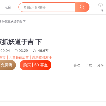
电台
上传
68 孙策抓妖道于吉 下
孙策抓妖道于吉 下
:00:04
03:29
46.6万
演义 | 儿童睡前故事 | 谢涛叔叔演播
，免费听
购买 |
69
喜点
喜欢
下载
分享