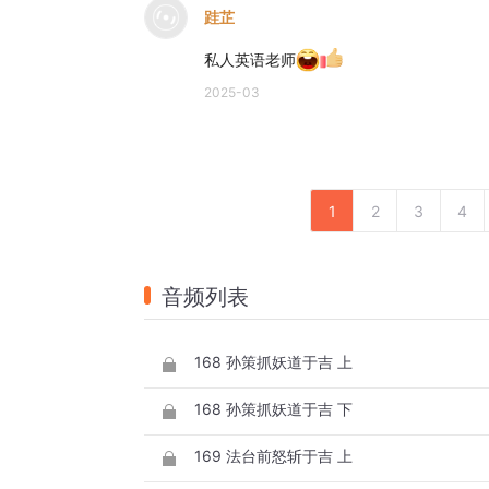
跬芷
私人英语老师
2025-03
1
2
3
4
音频列表
168 孙策抓妖道于吉 上
168 孙策抓妖道于吉 下
169 法台前怒斩于吉 上