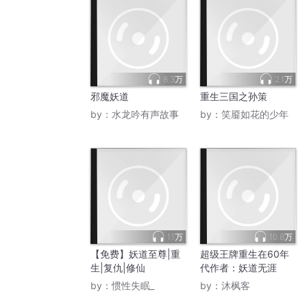
8.3万
2.1万
邪魔妖道
重生三国之孙策
by：
水龙吟有声故事
by：
笑靥如花的少年
1.1万
10.8万
【免费】妖道至尊|重
超级王牌重生在60年
生|复仇|修仙
代作者：妖道无涯
by：
惯性失眠_
by：
沐枫客