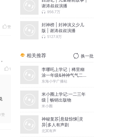
谢涛叔叔演播
956.7万
封神榜 | 封神演义少儿
赞
版 | 谢涛叔叔演播
5127.9万
相关推荐
换一批
妈，
李哪吒上学记｜稀里糊
1
涂一年级&神神气气二年
级
东海小学广播站
米小圈上学记:一二三年
说
级 | 畅销出版物
米小圈
赞
神秘复苏|悬疑惊悚|灵
异|多人有声剧
北冥有声