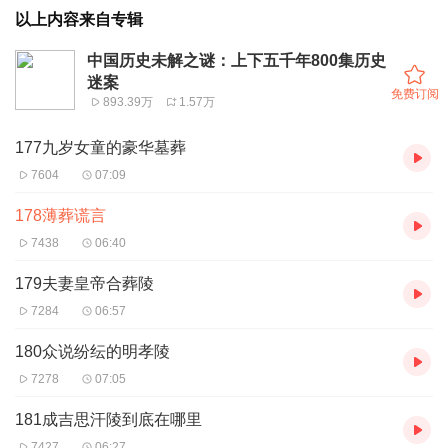
以上内容来自专辑
中国历史未解之谜：上下五千年800集历史
迷案
免费订阅
893.39万
1.57万
177九岁女童的豪华墓葬
7604
07:09
178薄葬谎言
7438
06:40
179夫妻皇帝合葬陵
7284
06:57
180众说纷纭的明孝陵
7278
07:05
181成吉思汗陵到底在哪里
7427
06:27