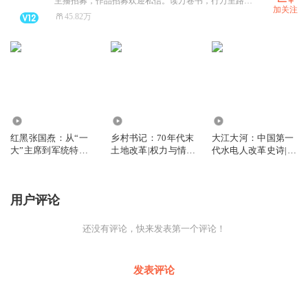
主播招募，作品招募欢迎私信。读万卷书，行万里路，灵魂和肉体总有一个在路上，用你的耳朵在这里感知，大吕说文史，选择最具代表的人文历史作品，让你的耳朵不寂寞。
加关注
45.82万
2.53万
0
0
红黑张国焘：从“一
乡村书记：70年代末
大江大河：中国第一
大”主席到军统特务
土地改革|权力与情
代水电人改革史诗|茅
的逆转人生
欲|乡土小说
盾文学奖入围
用户评论
还没有评论，快来发表第一个评论！
发表评论