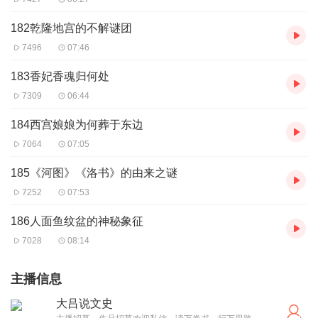
182乾隆地宫的不解谜团
7496
07:46
183香妃香魂归何处
7309
06:44
184西宫娘娘为何葬于东边
7064
07:05
185《河图》《洛书》的由来之谜
7252
07:53
186人面鱼纹盆的神秘象征
7028
08:14
主播信息
大吕说文史