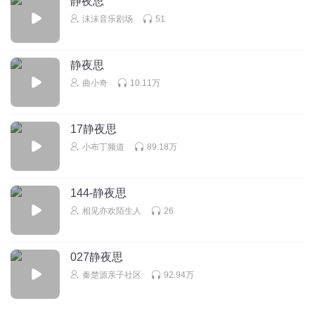
静夜思
沫沫音乐剧场
51
静夜思
回复
2025-03-19
0
曲小奇
10.11万
听友515495401
17静夜思
回复
2024-07-26
0
小布丁频道
89.18万
1596679uite
144-静夜思
🥩😯？
相见亦欢陌生人
26
回复
2024-03-10
0
刻师傅不刮痧
027静夜思
个创业扶持如态度让他的突发的敷衍敷衍他的
秦楚源亲子社区
92.94万
回复
2023-02-02
1