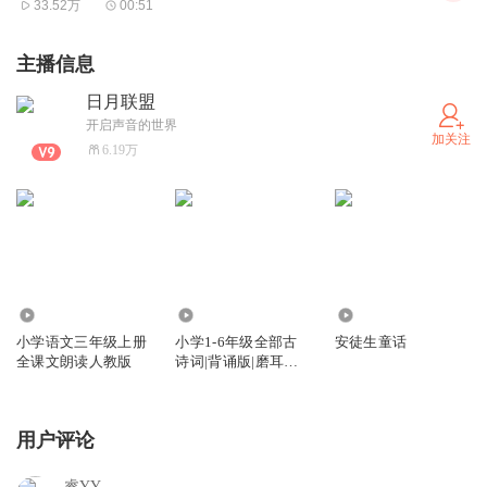
33.52万
00:51
主播信息
日月联盟
开启声音的世界
加关注
6.19万
301.20万
2780
2446
小学语文三年级上册
小学1-6年级全部古
安徒生童话
全课文朗读人教版
诗词|背诵版|磨耳朵|
国学启蒙
用户评论
睿YY