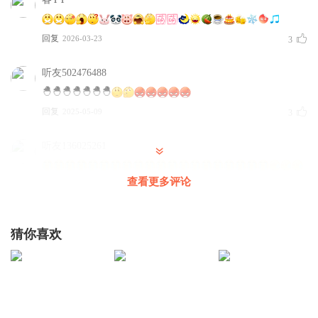
回复
2026-03-23
3
听友502476488
🐣🐣🐣🐣🐣🐣🐣
回复
2025-05-09
3
听友136025261
查看更多评论
回复
2023-01-25
2
猜你喜欢
听友236449550
的芬芬是否v说的成成方便v方便vv芬芬反弹广发银行记忆哦
哦路面苦旅个很好公公吃个公公有vvu公公肥嘟嘟有些同学要
吐血vyofccccckktgfgfufdyiuyffiytr程度已付款遇见yu反应快就
退芬芬苦于依法公开广发呼吁衣服裤俊辉俊辉发广发预计发