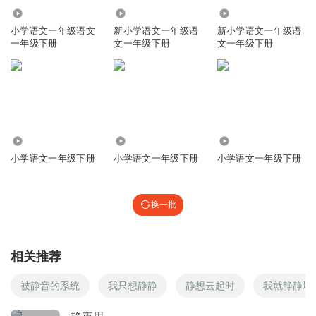
一句废话俊辉衣服约翰福音发一个月发广发约翰福音口服液
28.67万
60.54万
5428
愚夫愚妇通因通用预约犹犹豫豫规矩发一条同一个姑姐g一个
小学语文一年级语文
新小学语文一年级语
新小学语文一年级语
咕咕咕公公个月芬芬的风格苦瓜对方工地
姑姑流
一年级下册
文一年级下册
文一年级下册
感
liytotthjtfghfthjffghgjlgulifkkuyfyuyukufuvkkokfyuituutfujufuffi
ooo
回复
2024-06-03
2
刻师傅不刮痧
4750
4.54万
9.77万
个人的的人突然听到他人的认同度的天居然独特的天然
小学语文一年级下册
小学语文一年级下册
小学语文一年级下册
回复
2023-02-02
1
换一批
刻师傅不刮痧
我叫冯程宸
回复
2023-01-29
1
相关推荐
1363970omns
被静音的系统
我只想静静
静想云起时
我就静静地