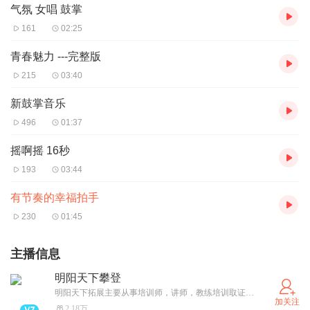
气氛 女唱 鼓掌
161
02:25
青春魅力 ---完整版
215
03:40
新鼓掌音乐
496
01:37
摇啊摇 16秒
193
03:44
有节奏的幸福拍手
230
01:45
主播信息
明阳天下攀登
明阳天下拓展主要从事培训师，讲师，教练培训取证每月一期。承接:团建、拓展，会议、会销、培训等活动。出售:培训道具，国防教具，军事模型，课程方案等。全国连锁企业。诚招加盟合作。
加关注
2.18万