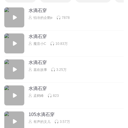
水滴石穿
怕冷的企鹅e
7878
水滴石穿
魔音小C
10.83万
水滴石穿
嘉欢故事
3.25万
水滴石穿
孟鹤峰
823
105水滴石穿
有声的文儿
3.57万