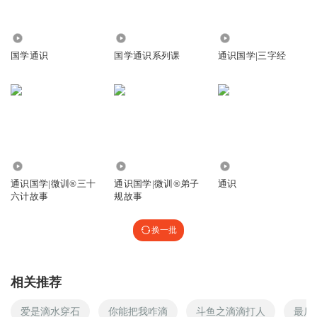
3725
8731
3.52万
国学通识
国学通识系列课
通识国学|三字经
6721
1097
3593
通识国学|微训®三十
通识国学|微训®弟子
通识
六计故事
规故事
换一批
相关推荐
爱是滴水穿石
你能把我咋滴
斗鱼之滴滴打人
最后