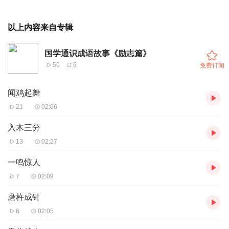
以上内容来自专辑
国学通识成语故事《励志篇》
50
6
免费订阅
闻鸡起舞
21
02:06
入木三分
13
02:27
一鸣惊人
7
02:09
磨杵成针
6
02:05