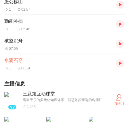
愚公移山
1
02:57
勤能补拙
1
05:48
破釜沉舟
07:09
水滴石穿
1
06:14
主播信息
三及第互动课堂
寓教于乐的多元化知识体系，智慧爸妈臻选的名师好课。
加关注
1.37万