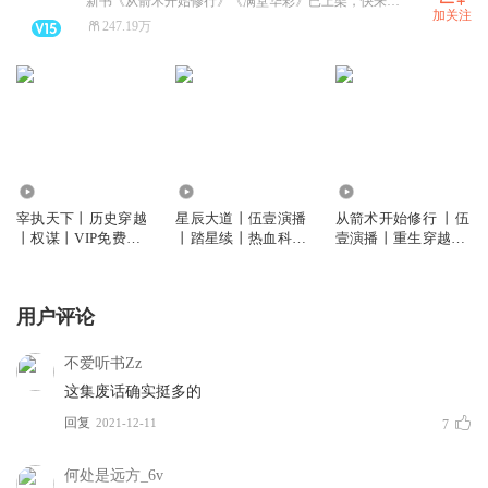
新书《从箭术开始修行》《满堂华彩》已上架，快来收听啦
加关注
247.19万
6319.07万
1829.47万
8126.22万
宰执天下丨历史穿越
星辰大道丨伍壹演播
从箭术开始修行 丨伍
丨权谋丨VIP免费丨
丨踏星续丨热血科幻
壹演播丨重生穿越丨
多人有声剧
丨随散飘风丨VIP免
王朝争霸丨VIP免费 |
费多人有声剧
多人有声剧
用户评论
不爱听书Zz
这集废话确实挺多的
回复
2021-12-11
7
何处是远方_6v