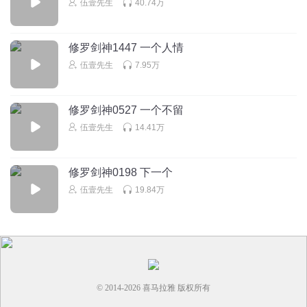
伍壹先生
40.74万
红叶_rqk
修罗剑神1447 一个人情
回复
2023-01-01
2
伍壹先生
7.95万
修罗剑神0527 一个不留
伍壹先生
14.41万
修罗剑神0198 下一个
伍壹先生
19.84万
© 2014-
2026
喜马拉雅 版权所有