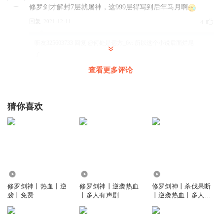
修罗剑才解封7层就屠神，这999层得写到后年马月啊
回复
2021-12-11
4
听友325603733
回复 @
何处是远方_6v
:
所以这个小说后面烂尾
了……
查看更多评论
听友189277699
废话越来越多，快没有听下去的耐心了
猜你喜欢
回复
2026-04-08
3
听友183733253
罗里罗嗦，要讲重点重点
回复
2024-12-11
3
7720
153.29万
7.76万
梦离ML
修罗剑神丨热血丨逆
修罗剑神丨逆袭热血
修罗剑神丨杀伐果断
袭丨免费
丨多人有声剧
丨逆袭热血丨多人有
感觉男主没有燕长风和小九幽杀人果断，怕这怕那的，这传
声剧
人太没用了