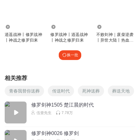
回复
2022-03-31
3
韩振宇_60
唉。敌人的智商都是白痴级别。
1.15万
1.42万
2.09万
回复
逍遥战神丨修罗战神
修罗战神丨逍遥战神
不败剑神｜废柴逆袭
2022-09-12
3
丨神战之修罗归来
丨神战之修罗归来
丨异世大陆丨热血玄
幻戮神修罗爽文
这不可能hh
换一批
这么多废话 要是和唐僧比 唐僧都要吐血而亡
回复
2022-06-08
3
相关推荐
1866514tepe
这小说的所有反派智商都有点问题
青春我替你送葬
传送时代
死神送葬
葬送天地
回复
2021-12-11
3
修罗剑神1505 楚江晨的时代
伍壹先生
7.78万
OhLoveMeBaby
反复解释 废话连篇
回复
2022-08-14
2
修罗剑神0026 修罗剑