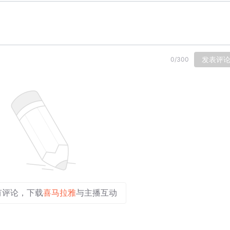
发表评
0
/
300
有评论，下载
喜马拉雅
与主播互动