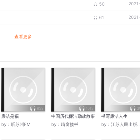
2021
50
2021
61
查看更多
639
1013
3
廉洁是福
中国历代廉洁勤政故事
书写廉洁人生
by：
听苏州FM
by：
晴窗揽书
by：
江苏人民出版社电子书