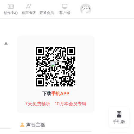
创作中心
有声出版
开通会员
客户端
下载
手机APP
7天免费畅听
10万本会员专辑
手机版
声音主播