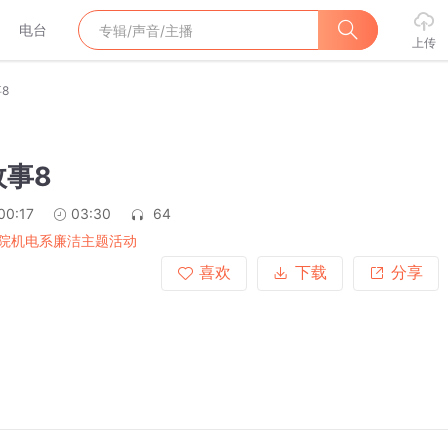
电台
上传
8
故事8
00:17
03:30
64
院机电系廉洁主题活动
喜欢
下载
分享