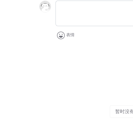
表情
暂时没