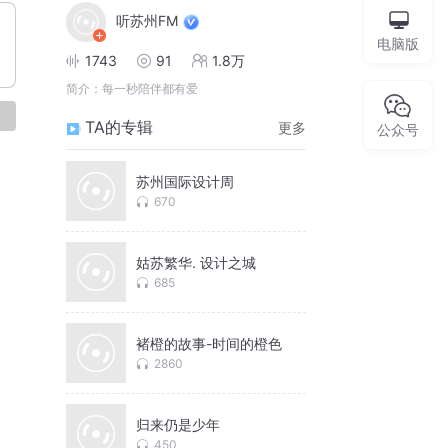
听苏州FM
电脑版
1743
91
1.8万
简介：
每一秒陪伴都有爱
论
TA的专辑
更多
公众号
苏州国际设计周
670
姑苏繁华. 设计之城
685
褚橙的故事-时间的橙色
2860
归来仍是少年
450