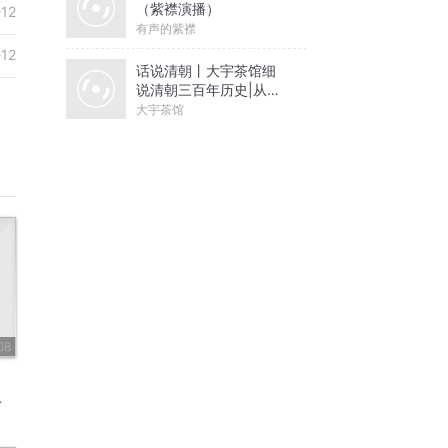
（紫襟演播）
-12
有声的紫襟
-12
话说清朝丨大宇茶馆细
说清朝三百年历史|从努
尔哈赤到末代皇帝溥仪|
大宇茶馆
康熙雍正乾隆
08