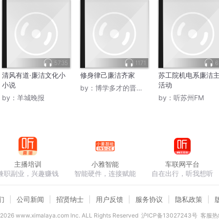
5735
1171
6
清风有道·廉洁文化小
修身律己廉洁齐家
苏工院机电系廉洁
小说
活动
by：
博学多才的晋南王哥
by：
羊城晚报
by：
听苏州FM
主播培训
小雅智能
车联网平台
兼职副业，兴趣赚钱
智能硬件，连接赋能
自在出行，听我想听
们
公司新闻
招贤纳士
用户反馈
服务协议
隐私政策
2026
www.ximalaya.com lnc. ALL Rights Reserved
沪ICP备13027243号
客服热线