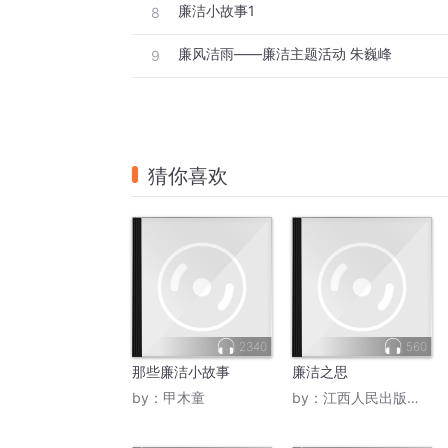
廉洁小故事1
8
廉风洁雨——廉洁主题活动 朱巍峰
9
猜你喜欢
2340
560
那些廉洁小故事
廉洁之思
by：
甲木童
by：
江西人民出版社书声朗