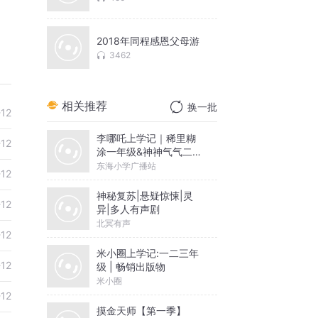
2018年同程感恩父母游
3462
相关推荐
换一批
-12
李哪吒上学记｜稀里糊
-12
涂一年级&神神气气二年
级
东海小学广播站
-12
神秘复苏|悬疑惊悚|灵
-12
异|多人有声剧
北冥有声
-12
米小圈上学记:一二三年
-12
级 | 畅销出版物
米小圈
-12
摸金天师【第一季】