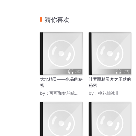
猜你喜欢
262
17万
大地精灵——水晶的秘
叶罗丽精灵梦之王默的
密
秘密
by：
可可和她的成长干货
by：
桃花仙冰儿