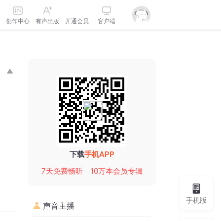
创作中心
有声出版
开通会员
客户端
下载
手机APP
7天免费畅听
10万本会员专辑
手机版
声音主播