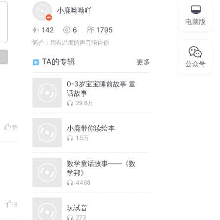
小鹿呦呦吖
电脑版
142
6
1795
简介：
用有温度的声音陪伴你
论
TA的专辑
更多
公众号
0-3岁宝宝睡前故事 童
话故事
29.8万
赞
小鹿带你读绘本
1.5万
数学童话故事——《数
学邦》
4468
3
玩试音
273