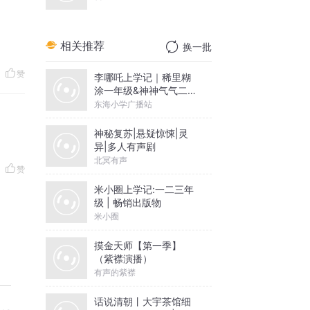
相关推荐
换一批
赞
李哪吒上学记｜稀里糊
涂一年级&神神气气二年
级
东海小学广播站
神秘复苏|悬疑惊悚|灵
异|多人有声剧
北冥有声
赞
米小圈上学记:一二三年
级 | 畅销出版物
米小圈
摸金天师【第一季】
（紫襟演播）
有声的紫襟
话说清朝丨大宇茶馆细