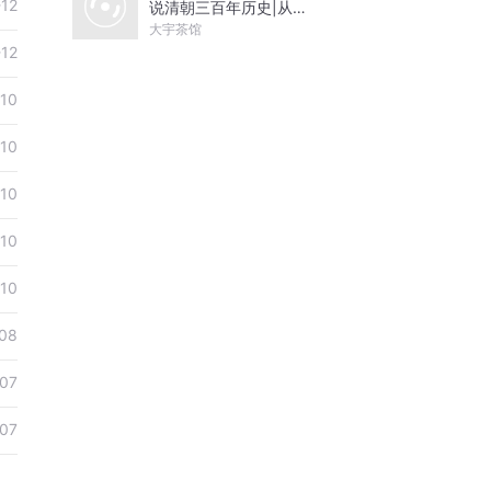
-12
说清朝三百年历史|从努
尔哈赤到末代皇帝溥仪|
大宇茶馆
康熙雍正乾隆
-12
-10
-10
-10
-10
-10
08
-07
-07