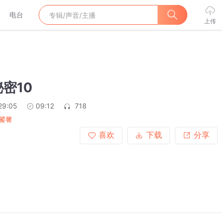
电台
上传
密10
29:05
09:12
718
饕餮
喜欢
下载
分享