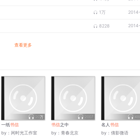
1万
2014
2014
8228
查看更多
20万
2007
48
一纸
书信
书信
之中
名人
书信
by：
闲时光工作室
by：
青春北京
by：
倩影微语