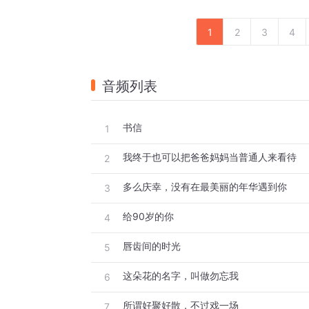
1
2
3
4
音频列表
书信
1
我终于也可以把爸爸妈妈当普通人来看待
2
多么庆幸，没有在最美丽的年华遇到你
3
给90岁的你
4
唇齿间的时光
5
这朵花的名字，叫做勿忘我
6
所谓好聚好散，不过戏一场
7