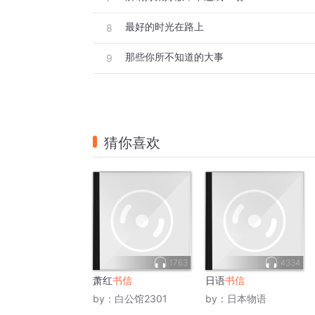
最好的时光在路上
8
那些你所不知道的大事
9
猜你喜欢
1763
4334
萧红
书信
日语
书信
by：
白公馆2301
by：
日本物语