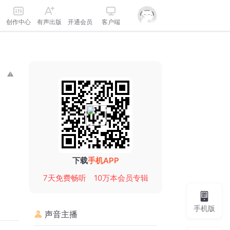
创作中心
有声出版
开通会员
客户端
下载
手机APP
7天免费畅听
10万本会员专辑
手机版
声音主播