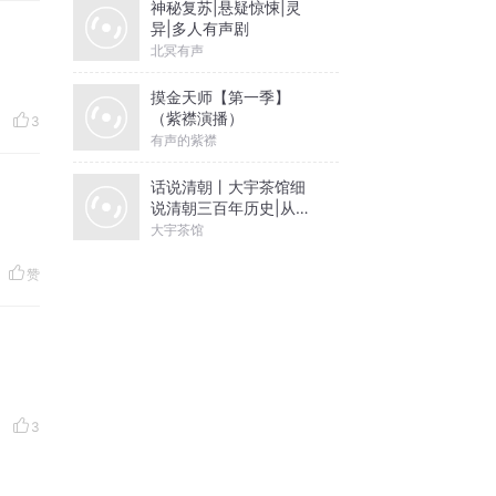
神秘复苏|悬疑惊悚|灵
异|多人有声剧
北冥有声
摸金天师【第一季】
（紫襟演播）
3
有声的紫襟
话说清朝丨大宇茶馆细
说清朝三百年历史|从努
尔哈赤到末代皇帝溥仪|
大宇茶馆
康熙雍正乾隆
赞
3