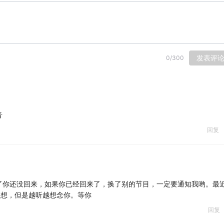
发表评
0
/
300
音
回复
了你还没回来，如果你已经回来了，换了别的节目，一定要通知我哟。最
点想，但是越听越想念你。等你
回复