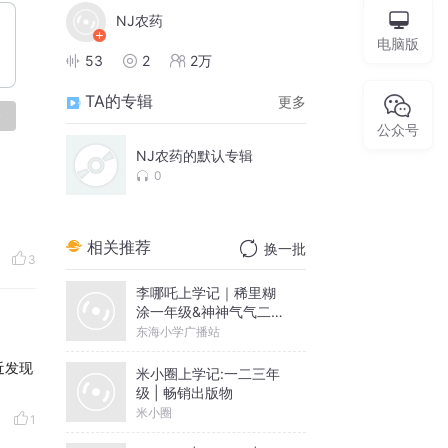
NJ农药
电脑版
53
2
2万
TA的专辑
更多
论
公众号
NJ农药的默认专辑
0
相关推荐
换一批
3
李哪吒上学记｜稀里糊
涂一年级&神神气气二年
级
东海小学广播站
近发现
米小圈上学记:一二三年
级 | 畅销出版物
米小圈
1