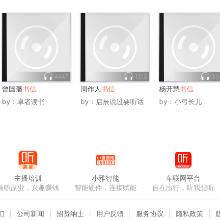
4447
1313
33
曾国藩
书信
周作人
书信
杨开慧
书信
by：
卓者读书
by：
启辰说过要听话
by：
小弓长儿
主播培训
小雅智能
车联网平台
兼职副业，兴趣赚钱
智能硬件，连接赋能
自在出行，听我想听
们
公司新闻
招贤纳士
用户反馈
服务协议
隐私政策