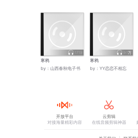
1719
9.1万
寒鸦
寒鸦
by：
山西春秋电子书
by：
YY恋恋不相忘
开放平台
云剪辑
对接海量精彩内容
在线音频剪辑神器