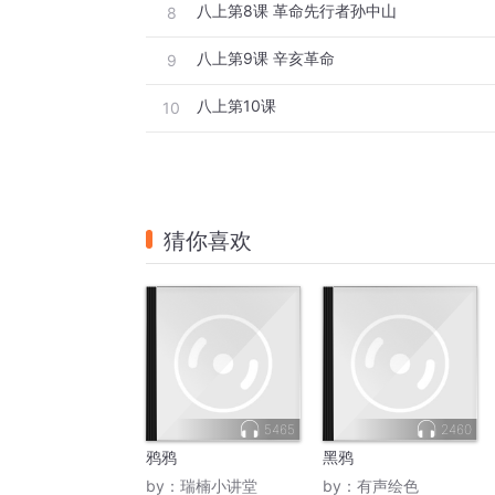
八上第8课 革命先行者孙中山
8
八上第9课 辛亥革命
9
八上第10课
10
猜你喜欢
5465
2460
鸦鸦
黑鸦
by：
瑞楠小讲堂
by：
有声绘色