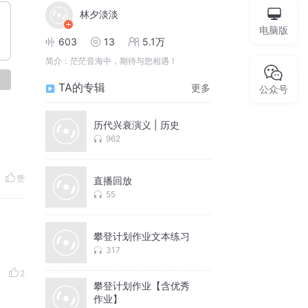
林夕淡淡
电脑版
603
13
5.1万
简介：
茫茫音海中，期待与您相遇！
论
TA的专辑
更多
公众号
历代兴衰演义 | 历史
962
赞
直播回放
55
攀登计划作业文本练习
317
2
攀登计划作业【含优秀
作业】