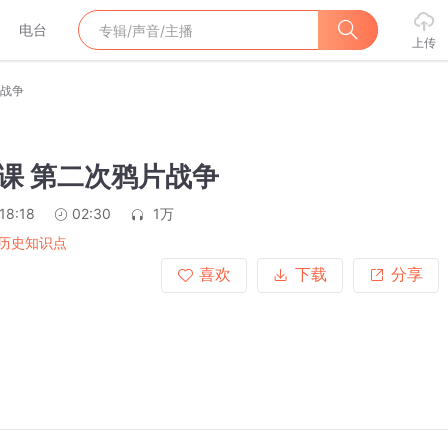
电台
上传
片战争
课 第二次鸦片战争
18:18
02:30
1万
历史知识点
喜欢
下载
分享