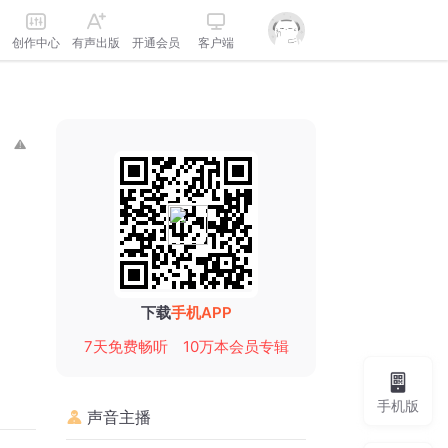
创作中心
有声出版
开通会员
客户端
下载
手机APP
7天免费畅听
10万本会员专辑
手机版
声音主播