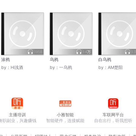
1958
1.4万
1.
涂鸦
乌鸦
白乌鸦
by：
Hi浅酒
by：
一乌鸦
by：
AM楚阳
主播培训
小雅智能
车联网平台
兼职副业，兴趣赚钱
智能硬件，连接赋能
自在出行，听我想听