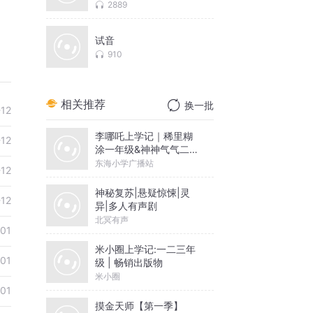
2889
试音
910
相关推荐
换一批
-12
李哪吒上学记｜稀里糊
-12
涂一年级&神神气气二年
级
东海小学广播站
-12
神秘复苏|悬疑惊悚|灵
-12
异|多人有声剧
北冥有声
-01
米小圈上学记:一二三年
-01
级 | 畅销出版物
米小圈
-01
摸金天师【第一季】