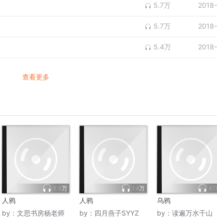
5.7万
2018
5.7万
2018
5.4万
2018
查看更多
6.9万
1.4万
47
人鸦
人鸦
乌鸦
by：
文思书房杨老师
by：
四月燕子SYYZ
by：
读遍万水千山