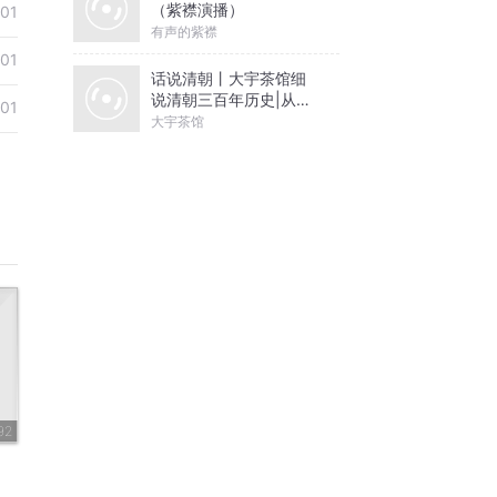
（紫襟演播）
-01
有声的紫襟
-01
话说清朝丨大宇茶馆细
说清朝三百年历史|从努
-01
尔哈赤到末代皇帝溥仪|
大宇茶馆
康熙雍正乾隆
92