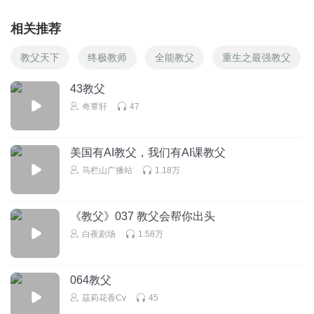
相关推荐
教父天下
终极教师
全能教父
重生之最强教父
43教父
奇覃轩
47
美国有AI教父，我们有AI课教父
马栏山广播站
1.18万
《教父》037 教父会帮你出头
白夜剧场
1.58万
064教父
茲莉花香Cv
45